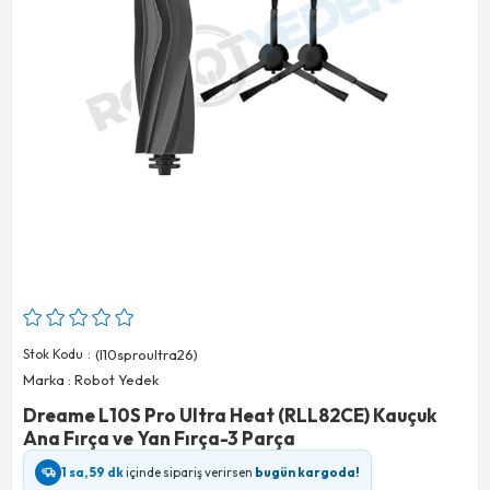
Stok Kodu
(l10sproultra26)
Marka
:
Robot Yedek
Dreame L10S Pro Ultra Heat (RLL82CE) Kauçuk
Ana Fırça ve Yan Fırça-3 Parça
1 sa, 59 dk
içinde sipariş verirsen
bugün kargoda!