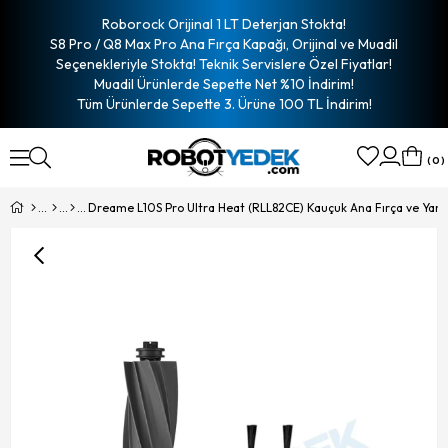
Roborock Orijinal 1 LT Deterjan Stokta!
S8 Pro / Q8 Max Pro Ana Fırça Kapağı, Orijinal ve Muadil
Seçenekleriyle Stokta! Teknik Servislere Özel Fiyatlar!
Muadil Ürünlerde Sepette Net %10 İndirim!
Tüm Ürünlerde Sepette 3. Ürüne 100 TL İndirim!
0