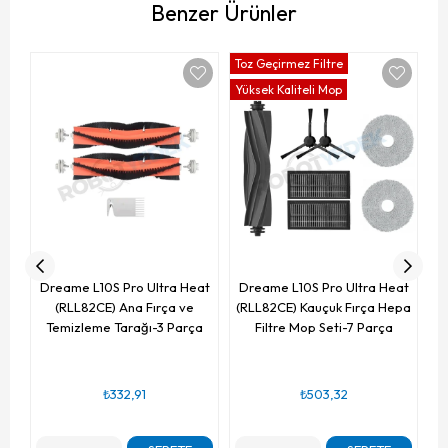
Benzer Ürünler
Toz Geçirmez Filtre
To
Yüksek Kaliteli Mop
Yü
D
(R
Dreame L10S Pro Ultra Heat
Dreame L10S Pro Ultra Heat
(RLL82CE) Ana Fırça ve
(RLL82CE) Kauçuk Fırça Hepa
Temizleme Tarağı-3 Parça
Filtre Mop Seti-7 Parça
₺332,91
₺503,32