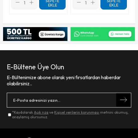
SEPETE
SEPETE
EKLE
EKLE
E-Bültene Üye Olun
E-Bültenimize abone olarak yeni fırsatlardan haberdar
olabilirsiniz..
*Kaydolarak
Açık rıza
ve
Kişisel verilerin korunması
metnini okumuş,
onaylamış olursunuz.