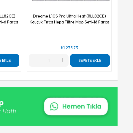
RLL82CE)
Dreame L10S Pro Ultra Heat (RLL82CE)
ti-6 Parça
Kauçuk Fırça Hepa Filtre Mop Seti-16 Parça
₺1.235,73
E EKLE
SEPETE EKLE