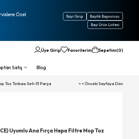
rvislere Özel
Bayi Girişi
Bayilik Başvurusu
Bayi Ürün Listesi
Üye Girişi
Favorilerim
Sepetim
0
ptan Satış
Blog
p Toz Torbası Seti-13 Parça
< < Önceki Sayfaya Dön
CE) Uyumlu Ana Fırça Hepa Filtre Mop Toz