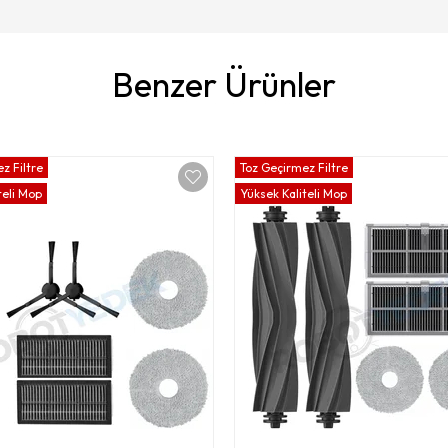
Benzer Ürünler
z Filtre
Toz Geçirmez Filtre
teli Mop
Yüksek Kaliteli Mop