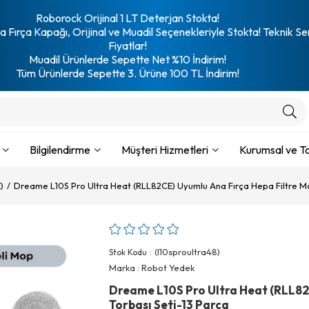
Roborock Orijinal 1 LT Deterjan Stokta!
 Fırça Kapağı, Orijinal ve Muadil Seçenekleriyle Stokta! Teknik Se
Fiyatlar!
Muadil Ürünlerde Sepette Net %10 İndirim!
Tüm Ürünlerde Sepette 3. Ürüne 100 TL İndirim!
Bilgilendirme
Müşteri Hizmetleri
Kurumsal ve To
)
Dreame L10S Pro Ultra Heat (RLL82CE) Uyumlu Ana Fırça Hepa Filtre Mo
(l10sproultra48)
Stok Kodu
Marka
:
Robot Yedek
Dreame L10S Pro Ultra Heat (RLL82
Torbası Seti-13 Parça