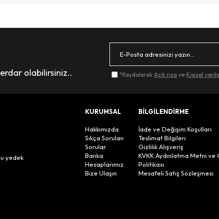
dar olabilirsiniz..
*Kaydolarak
Açık rıza
ve
Kişisel veri
KURUMSAL
BİLGİLENDİRME
Hakkımızda
İade ve Değişim Koşulları
Sıkça Sorulan
Teslimat Bilgileri
Sorular
Gizlilik Alışveriş
n
Banka
KVKK Aydınlatma Metni ve 
lu yedek
Hesaplarımız
Politikası
Bize Ulaşın
Mesafeli Satış Sözleşmesi