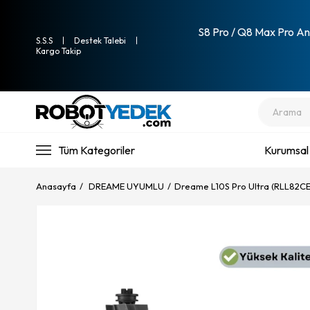
S8 Pro / Q8 Max Pro Ana
S.S.S
Destek Talebi
Kargo Takip
Tüm Kategoriler
Kurumsal
Anasayfa
DREAME UYUMLU
Dreame L10S Pro Ultra (RLL82CE