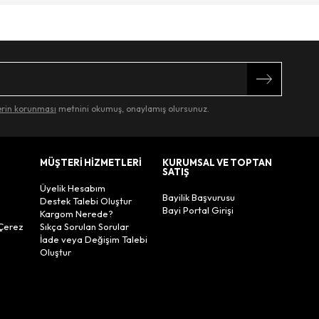
lerin korunması
metnini okumuş, onaylamış olursunuz.
MÜŞTERİ HİZMETLERİ
KURUMSAL VE TOPTAN
SATIŞ
Üyelik Hesabım
Bayilik Başvurusu
Destek Talebi Oluştur
Bayi Portal Girişi
Kargom Nerede?
Çerez
Sıkça Sorulan Sorular
İade veya Değişim Talebi
Oluştur