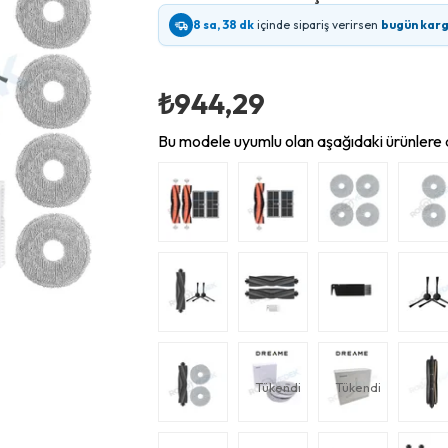
8 sa, 38 dk
içinde sipariş verirsen
bugün kar
₺944,29
Bu modele uyumlu olan aşağıdaki ürünlere d
Tükendi
Tükendi