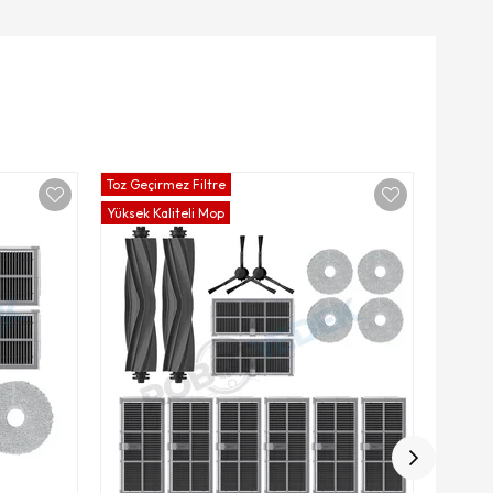
Toz Geçirmez Filtre
Toz Geçi
Yüksek Kaliteli Mop
Yüksek K
Drea
Kauçuk