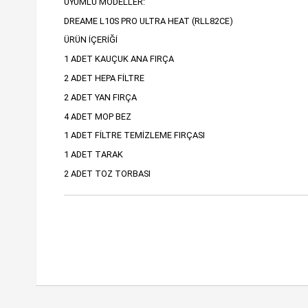
UYUMLU MODELLER:
DREAME L10S PRO ULTRA HEAT (RLL82CE)
ÜRÜN İÇERİĞİ
1 ADET KAUÇUK ANA FIRÇA
2 ADET HEPA FİLTRE
2 ADET YAN FIRÇA
4 ADET MOP BEZ
1 ADET FİLTRE TEMİZLEME FIRÇASI
1 ADET TARAK
2 ADET TOZ TORBASI