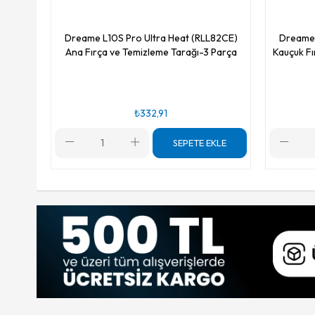
Dreame L10S Pro Ultra Heat (RLL82CE)
Dreame 
Ana Fırça ve Temizleme Tarağı-3 Parça
Kauçuk Fı
₺332,91
SEPETE EKLE