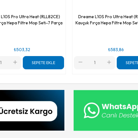
L10S Pro Ultra Heat (RLL82CE)
Dreame L10S Pro Ultra Heat (
rça Hepa Filtre Mop Seti-7 Parça
Kauçuk Fırça Hepa Filtre Mop Se
₺503,32
₺583,86
SEPETE EKLE
SEPET