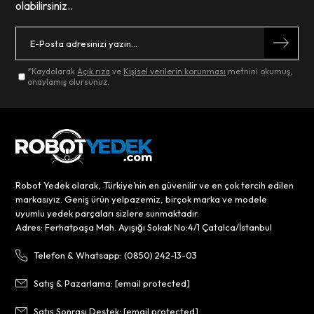
olabilirsiniz..
*Kaydolarak
Açık rıza
ve
Kişisel verilerin korunması
metnini okumuş,
onaylamış olursunuz.
Robot Yedek olarak, Türkiye’nin en güvenilir ve en çok tercih edilen
markasıyız. Geniş ürün yelpazemiz, birçok marka ve modele
uyumlu yedek parçaları sizlere sunmaktadır.
Adres: Ferhatpaşa Mah. Ayışığı Sokak No:4/1 Çatalca/İstanbul
Telefon & Whatsapp: (0850) 242-13-03
Satış & Pazarlama:
[email protected]
Satış Sonrası Destek:
[email protected]