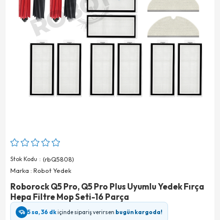
Stok Kodu
(rbQ5808)
Marka
:
Robot Yedek
Roborock Q5 Pro, Q5 Pro Plus Uyumlu Yedek Fırça
Hepa Filtre Mop Seti-16 Parça
5 sa, 36 dk
içinde sipariş verirsen
bugün kargoda!