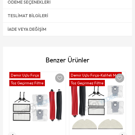
ÖDEME SEÇENEKLERI
TESLIMAT BILGILERI
İADE VEYA DEĞIŞIM
Benzer Ürünler
Demir Uçlu Fırça
Demir Uçlu Fırça-Kaliteli Mop
Toz Geçirmez Filtre
Toz Geçirmez Filtre
Pl