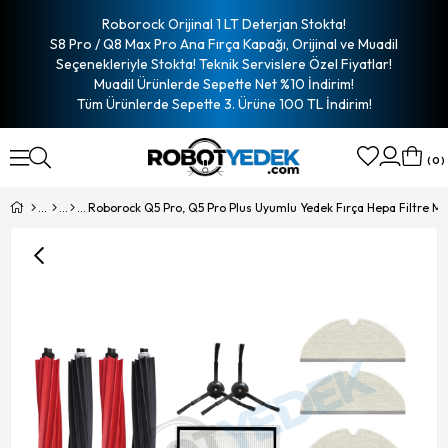
Roborock Orijinal 1 LT Deterjan Stokta!
S8 Pro / Q8 Max Pro Ana Fırça Kapağı, Orijinal ve Muadil
Seçenekleriyle Stokta! Teknik Servislere Özel Fiyatlar!
Muadil Ürünlerde Sepette Net %10 İndirim!
Tüm Ürünlerde Sepette 3. Ürüne 100 TL İndirim!
0