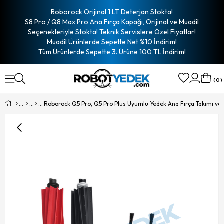
Roborock Orijinal 1 LT Deterjan Stokta!
S8 Pro / Q8 Max Pro Ana Fırça Kapağı, Orijinal ve Muadil
Seçenekleriyle Stokta! Teknik Servislere Özel Fiyatlar!
Muadil Ürünlerde Sepette Net %10 İndirim!
Tüm Ürünlerde Sepette 3. Ürüne 100 TL İndirim!
0