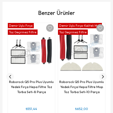
Benzer Ürünler
Demir Uçlu Fırça
Demir Uçlu Fırça-Kaliteli Mop
Toz Geçirmez Filtre
Toz Geçirmez Filtre
Pl
Roborock Q5 Pro Plus Uyumlu
Roborock Q5 Pro Plus Uyumlu
Yedek Fırça Hepa Filtre Toz
Yedek Fırça Hepa Filtre Mop
Torba Seti-8 Parça
Toz Torba Seti-10 Parça
₺551,44
₺652,00