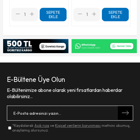
SEPETE
SEPETE
EKLE
EKLE
E-Bültene Üye Olun
E-Bültenimize abone olarak yeni fırsatlardan haberdar
olabilirsiniz..
*Kaydolarak
Açık rıza
ve
Kişisel verilerin korunması
metnini okumuş,
onaylamış olursunuz.