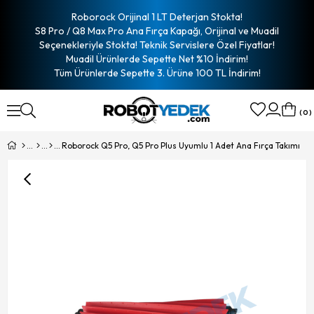
Roborock Orijinal 1 LT Deterjan Stokta!
S8 Pro / Q8 Max Pro Ana Fırça Kapağı, Orijinal ve Muadil
Seçenekleriyle Stokta! Teknik Servislere Özel Fiyatlar!
Muadil Ürünlerde Sepette Net %10 İndirim!
Tüm Ürünlerde Sepette 3. Ürüne 100 TL İndirim!
0
Roborock Q5 Pro, Q5 Pro Plus Uyumlu 1 Adet Ana Fırça Takımı