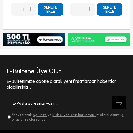
SEPETE
SEPETE
EKLE
EKLE
E-Bültene Üye Olun
E-Bültenimize abone olarak yeni fırsatlardan haberdar
olabilirsiniz..
*Kaydolarak
Açık rıza
ve
Kişisel verilerin korunması
metnini okumuş,
onaylamış olursunuz.