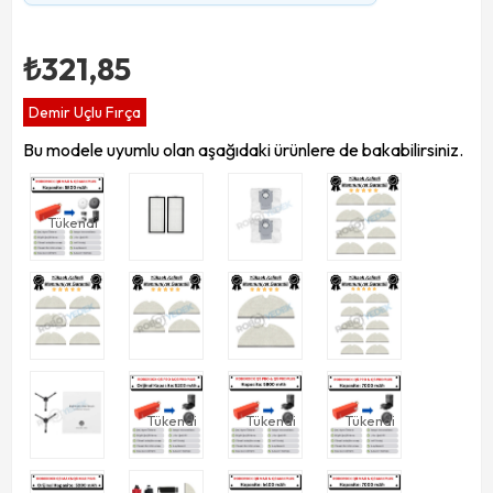
₺321,85
Demir Uçlu Fırça
Bu modele uyumlu olan aşağıdaki ürünlere de bakabilirsiniz.
Tükendi
Tükendi
Tükendi
Tükendi