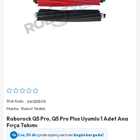
Stok Kodu
(rbQ5801)
Marka
:
Robot Yedek
Roborock Q5 Pro, Q5 Pro Plus Uyumlu 1 Adet Ana
Fırça Takımı
2 sa, 50 dk
içinde sipariş verirsen
bugün kargoda!