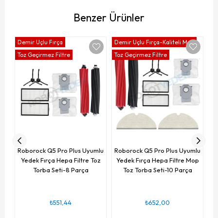
Benzer Ürünler
Demir Uçlu Fırça
Demir Uçlu Fırça-Kaliteli Mop
Toz Geçirmez Filtre
Toz Geçirmez Filtre
Pl
Roborock Q5 Pro Plus Uyumlu
Roborock Q5 Pro Plus Uyumlu
Yedek Fırça Hepa Filtre Toz
Yedek Fırça Hepa Filtre Mop
Torba Seti-8 Parça
Toz Torba Seti-10 Parça
₺551,44
₺652,00