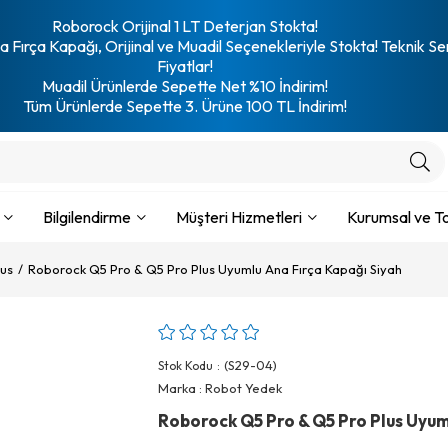
Roborock Orijinal 1 LT Deterjan Stokta!
 Fırça Kapağı, Orijinal ve Muadil Seçenekleriyle Stokta! Teknik Se
Fiyatlar!
Muadil Ürünlerde Sepette Net %10 İndirim!
Tüm Ürünlerde Sepette 3. Ürüne 100 TL İndirim!
Bilgilendirme
Müşteri Hizmetleri
Kurumsal ve To
lus
Roborock Q5 Pro & Q5 Pro Plus Uyumlu Ana Fırça Kapağı Siyah
(S29-04)
Stok Kodu
Marka
:
Robot Yedek
Roborock Q5 Pro & Q5 Pro Plus Uyum