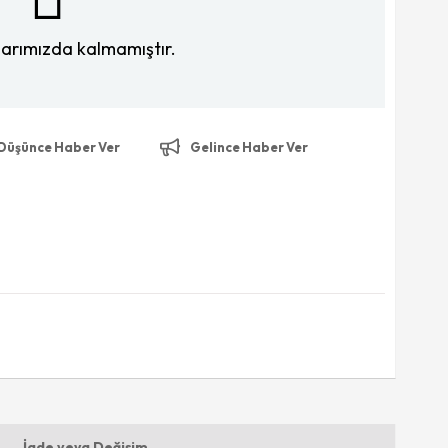
larımızda kalmamıştır.
 Düşünce Haber Ver
Gelince Haber Ver
İade veya Değişim