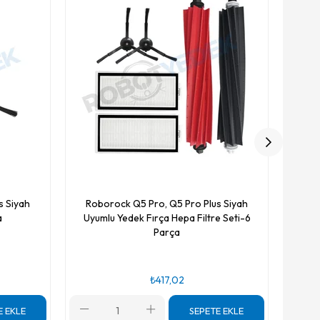
Uyumlu 
s Siyah
Roborock Q5 Pro, Q5 Pro Plus Siyah
a
Uyumlu Yedek Fırça Hepa Filtre Seti-6
Parça
₺417,02
E EKLE
SEPETE EKLE