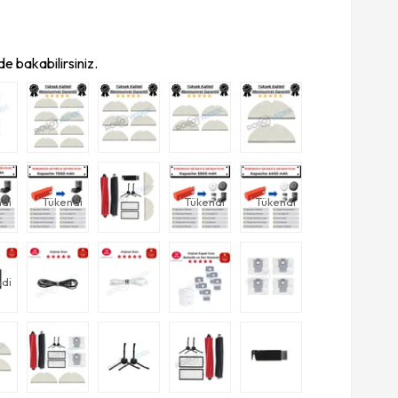
e bakabilirsiniz.
di
Tükendi
Tükendi
Tükendi
di