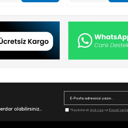
dar olabilirsiniz..
*Kaydolarak
Açık rıza
ve
Kişisel veri