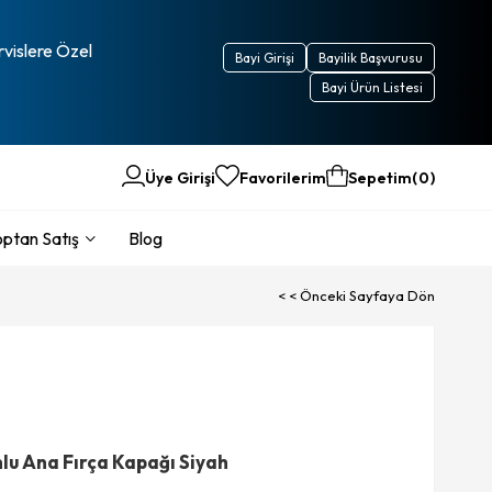
rvislere Özel
Bayi Girişi
Bayilik Başvurusu
Bayi Ürün Listesi
Üye Girişi
Favorilerim
Sepetim
0
ptan Satış
Blog
< < Önceki Sayfaya Dön
lu Ana Fırça Kapağı Siyah