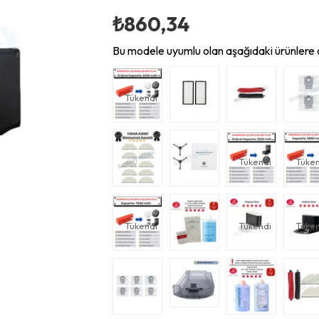
₺860,34
Bu modele uyumlu olan aşağıdaki ürünlere d
Tükendi
Tükendi
Tüken
Tükendi
Tükendi
Tüken