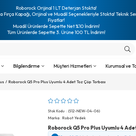
Roborock Orijinal 1 LT Deterjan Stokta!
 Fırça Kapağı, Orijinal ve Muadil Seçenekleriyle Stokta! Teknik Se
Fiyatlar!
Muadil Ürünlerde Sepette Net %10 İndirim!
Tüm Ürünlerde Sepette 3. Ürüne 100 TL İndirim!
Bilgilendirme
Müşteri Hizmetleri
Kurumsal ve To
lus
Roborock Q5 Pro Plus Uyumlu 4 Adet Toz Çöp Torbası
(S12-NEW-04-06)
Stok Kodu
Marka
:
Robot Yedek
Roborock Q5 Pro Plus Uyumlu 4 Ade