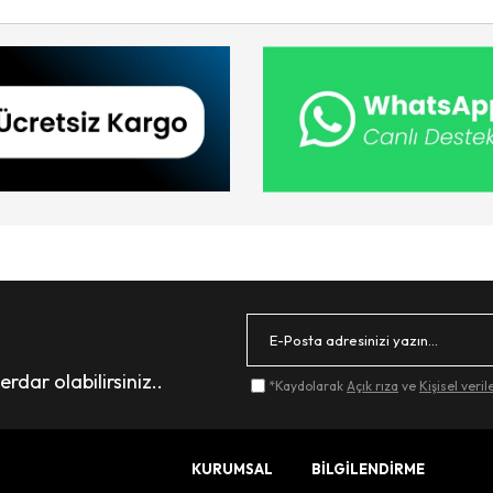
dar olabilirsiniz..
*Kaydolarak
Açık rıza
ve
Kişisel veri
KURUMSAL
BİLGİLENDİRME