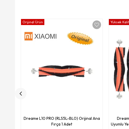
Orijinal Ürün
Yüksek Kali
Dreame L10 PRO (RLS5L-BL0) Orijinal Ana
Dream
Fırça 1 Adet
Uyumlu Ye