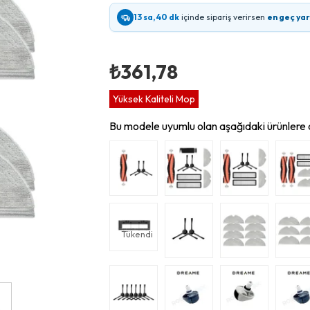
13 sa, 40 dk
içinde sipariş verirsen
en geç ya
₺361,78
Yüksek Kaliteli Mop
Bu modele uyumlu olan aşağıdaki ürünlere d
Tükendi