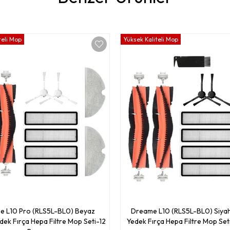
teli Mop
Yüksek Kaliteli Mop
e L10 Pro (RLS5L-BL0) Beyaz
Dreame L10 (RLS5L-BL0) Siya
dek Fırça Hepa Filtre Mop Seti-12
Yedek Fırça Hepa Filtre Mop Set