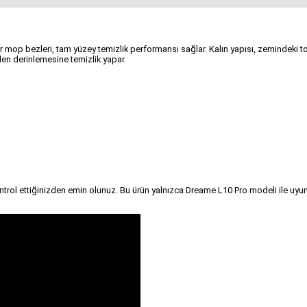
mop bezleri, tam yüzey temizlik performansı sağlar. Kalın yapısı, zemindeki toz v
den derinlemesine temizlik yapar.
trol ettiğinizden emin olunuz. Bu ürün yalnızca Dreame L10 Pro modeli ile uy