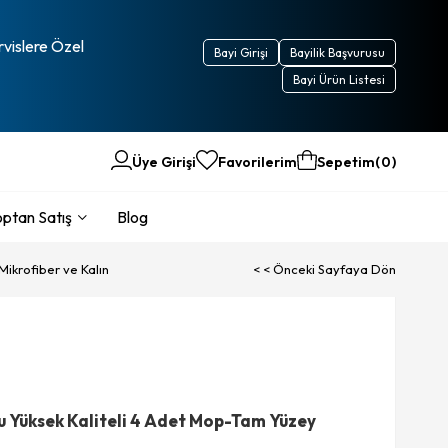
rvislere Özel
Bayi Girişi
Bayilik Başvurusu
Bayi Ürün Listesi
Üye Girişi
Favorilerim
Sepetim
0
ptan Satış
Blog
ikrofiber ve Kalın
< < Önceki Sayfaya Dön
 Yüksek Kaliteli 4 Adet Mop-Tam Yüzey