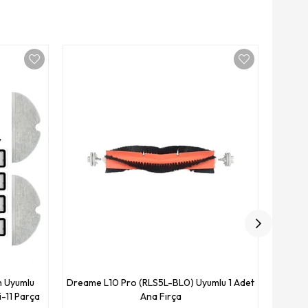
Drea
h Uyumlu
Dreame L10 Pro (RLS5L-BL0) Uyumlu 1 Adet
i-11 Parça
Ana Fırça