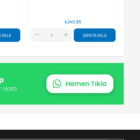
₺240,85
E EKLE
SEPETE EKLE