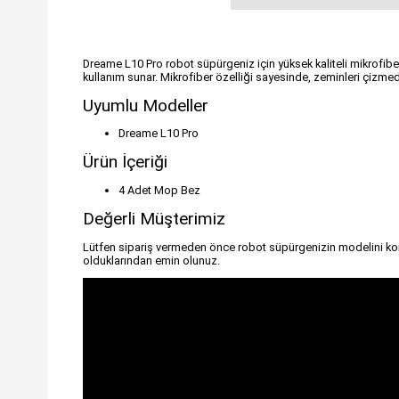
Dreame L10 Pro robot süpürgeniz için yüksek kaliteli mikrofiber 
kullanım sunar. Mikrofiber özelliği sayesinde, zeminleri çizme
Uyumlu Modeller
Dreame L10 Pro
Ürün İçeriği
4 Adet Mop Bez
Değerli Müşterimiz
Lütfen sipariş vermeden önce robot süpürgenizin modelini kon
olduklarından emin olunuz.