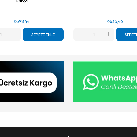
Parça
₺598,44
₺635,46
SEPETE EKLE
SEPET