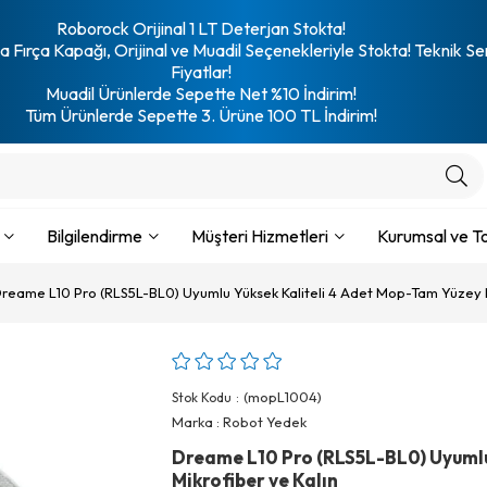
Roborock Orijinal 1 LT Deterjan Stokta!
 Fırça Kapağı, Orijinal ve Muadil Seçenekleriyle Stokta! Teknik Se
Fiyatlar!
Muadil Ürünlerde Sepette Net %10 İndirim!
Tüm Ürünlerde Sepette 3. Ürüne 100 TL İndirim!
Bilgilendirme
Müşteri Hizmetleri
Kurumsal ve To
reame L10 Pro (RLS5L-BL0) Uyumlu Yüksek Kaliteli 4 Adet Mop-Tam Yüzey M
(mopL1004)
Stok Kodu
Marka
:
Robot Yedek
Dreame L10 Pro (RLS5L-BL0) Uyumlu
Mikrofiber ve Kalın