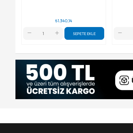
₺1.340,14
SEPETE EKLE