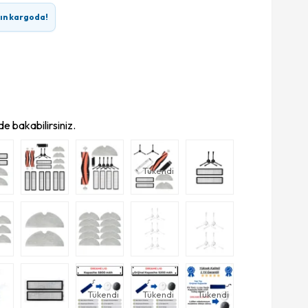
rın kargoda!
e bakabilirsiniz.
Tükendi
Tükendi
Tükendi
Tükendi