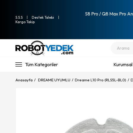
S8 Pro / Q8 Max Pro Ana
S.S.S
Destek Talebi
Kargo Takip
Tüm Kategoriler
Kurumsal
Anasayfa
DREAME UYUMLU
Dreame L10 Pro (RLS5L-BL0)
D