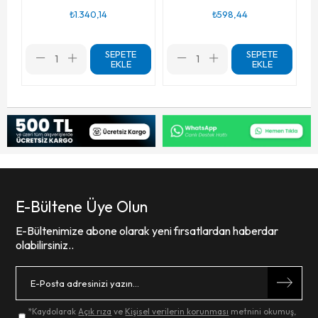
₺1.340,14
₺598,44
SEPETE
SEPETE
EKLE
EKLE
E-Bültene Üye Olun
E-Bültenimize abone olarak yeni fırsatlardan haberdar
olabilirsiniz..
*Kaydolarak
Açık rıza
ve
Kişisel verilerin korunması
metnini okumuş,