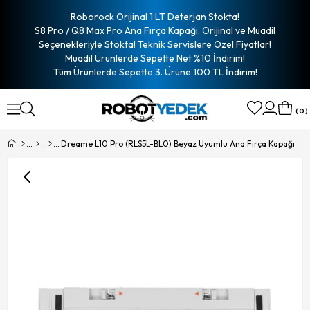
Roborock Orijinal 1 LT Deterjan Stokta!
S8 Pro / Q8 Max Pro Ana Fırça Kapağı, Orijinal ve Muadil
Seçenekleriyle Stokta! Teknik Servislere Özel Fiyatlar!
Muadil Ürünlerde Sepette Net %10 İndirim!
Tüm Ürünlerde Sepette 3. Ürüne 100 TL İndirim!
0
Dreame L10 Pro (RLS5L-BL0) Beyaz Uyumlu Ana Fırça Kapağı