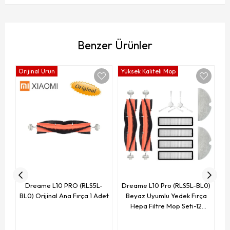
Benzer Ürünler
Orijinal Ürün
Yüksek Kaliteli Mop
Yü
He
Dreame L10 PRO (RLS5L-
Dreame L10 Pro (RLS5L-BL0)
BL0) Orijinal Ana Fırça 1 Adet
Beyaz Uyumlu Yedek Fırça
Hepa Filtre Mop Seti-12
Parça