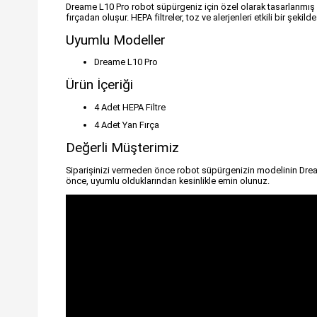
Dreame L10 Pro robot süpürgeniz için özel olarak tasarlanmış b
fırçadan oluşur. HEPA filtreler, toz ve alerjenleri etkili bir ş
Uyumlu Modeller
Dreame L10 Pro
Ürün İçeriği
4 Adet HEPA Filtre
4 Adet Yan Fırça
Değerli Müşterimiz
Siparişinizi vermeden önce robot süpürgenizin modelinin Drea
önce, uyumlu olduklarından kesinlikle emin olunuz.