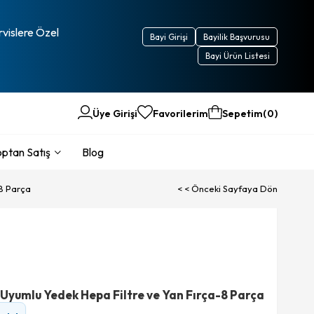
rvislere Özel
Bayi Girişi
Bayilik Başvurusu
Bayi Ürün Listesi
Üye Girişi
Favorilerim
Sepetim
0
ptan Satış
Blog
8 Parça
< < Önceki Sayfaya Dön
Uyumlu Yedek Hepa Filtre ve Yan Fırça-8 Parça