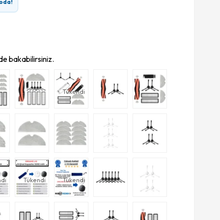
oda!
e bakabilirsiniz.
Tükendi
di
Tükendi
Tükendi