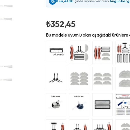
8 sa, 41 dk
içinde sipariş verirsen
bugün karg
₺352,45
Bu modele uyumlu olan aşağıdaki ürünlere d
Tükendi
Tüken