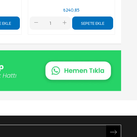
₺240,85
E EKLE
SEPETE EKLE