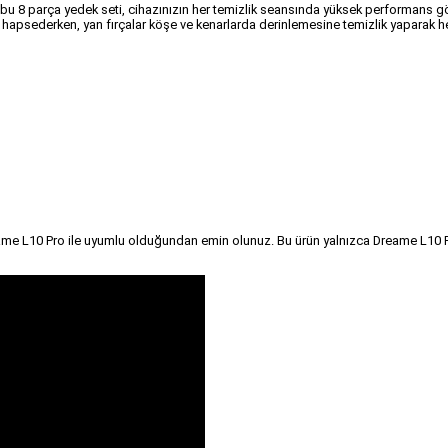
u 8 parça yedek seti, cihazınızın her temizlik seansında yüksek performans gös
ekilde hapsederken, yan fırçalar köşe ve kenarlarda derinlemesine temizlik yaparak
me L10 Pro ile uyumlu olduğundan emin olunuz. Bu ürün yalnızca Dreame L10 P