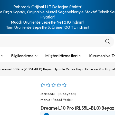
Roborock Orijinal 1 LT Deterjan Stokta!
 Fırça Kapağı, Orijinal ve Muadil Seçenekleriyle Stokta! Teknik Se
Fiyatlar!
Muadil Ürünlerde Sepette Net %10 İndirim!
Tüm Ürünlerde Sepette 3. Ürüne 100 TL İndirim!
Bilgilendirme
Müşteri Hizmetleri
Kurumsal ve To
reame L10 Pro (RLS5L-BL0) Beyaz Uyumlu Yedek Hepa Filtre ve Yan Fırça-
(l10beyaz21)
Stok Kodu
Marka
:
Robot Yedek
Dreame L10 Pro (RLS5L-BL0) Beyaz 