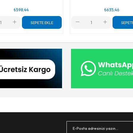
₺598,44
₺635,46
SEPETE EKLE
SEPET