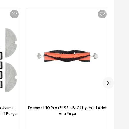
Drea
h Uyumlu
Dreame L10 Pro (RLS5L-BL0) Uyumlu 1 Adet
i-11 Parça
Ana Fırça