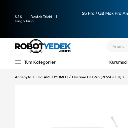
S8 Pro / Q8 Max Pro Ana
S.S.S
Destek Talebi
Kargo Takip
Tüm Kategoriler
Kurumsal
Anasayfa
DREAME UYUMLU
Dreame L10 Pro (RLS5L-BL0)
D