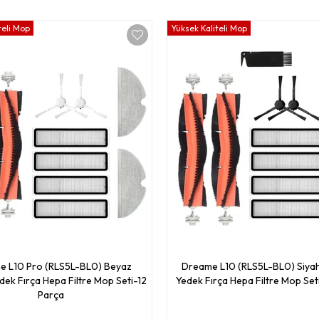
teli Mop
Yüksek Kaliteli Mop
e L10 Pro (RLS5L-BL0) Beyaz
Dreame L10 (RLS5L-BL0) Siya
dek Fırça Hepa Filtre Mop Seti-12
Yedek Fırça Hepa Filtre Mop Set
Parça