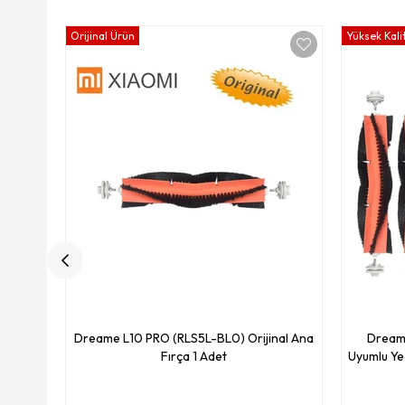
Orijinal Ürün
Yüksek Kali
Dreame L10 PRO (RLS5L-BL0) Orijinal Ana
Dream
Fırça 1 Adet
Uyumlu Ye