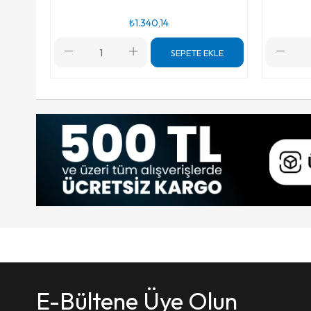
₺1.340,14
SEPETE EKLE
E-Bültene Üye Olun