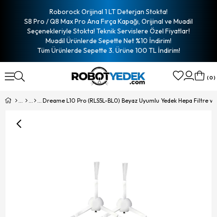
Roborock Orijinal 1 LT Deterjan Stokta!
S8 Pro / Q8 Max Pro Ana Fırça Kapağı, Orijinal ve Muadil
Seçenekleriyle Stokta! Teknik Servislere Özel Fiyatlar!
Muadil Ürünlerde Sepette Net %10 İndirim!
Tüm Ürünlerde Sepette 3. Ürüne 100 TL İndirim!
0