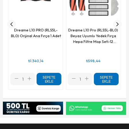
Dreame L10 PRO (RLS5L-
Dreame L10 Pro (RLS5L-BL0)
BL0) Orijinal Ana Fırça 1 Adet
Beyaz Uyumlu Yedek Fırça
Hepa Filtre Mop Seti-12
Parça
₺1.340,14
₺598,44
SEPETE
SEPETE
EKLE
EKLE