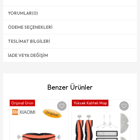
YORUMLAR
(0)
ÖDEME SEÇENEKLERI
TESLIMAT BILGILERI
İADE VEYA DEĞIŞIM
Benzer Ürünler
Orijinal Ürün
Yüksek Kaliteli Mop
Yü
He