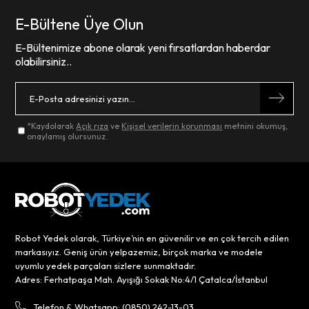
E-Bültene Üye Olun
E-Bültenimize abone olarak yeni fırsatlardan haberdar
olabilirsiniz..
*Kaydolarak
Açık rıza
ve
Kişisel verilerin korunması
metnini okumuş,
onaylamış olursunuz.
Robot Yedek olarak, Türkiye’nin en güvenilir ve en çok tercih edilen
markasıyız. Geniş ürün yelpazemiz, birçok marka ve modele
uyumlu yedek parçaları sizlere sunmaktadır.
Adres: Ferhatpaşa Mah. Ayışığı Sokak No:4/1 Çatalca/İstanbul
Telefon & Whatsapp: (0850) 242-13-03