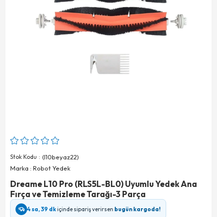
Stok Kodu
(l10beyaz22)
Marka
:
Robot Yedek
Dreame L10 Pro (RLS5L-BL0) Uyumlu Yedek Ana
Fırça ve Temizleme Tarağı-3 Parça
4 sa, 39 dk
içinde sipariş verirsen
bugün kargoda!