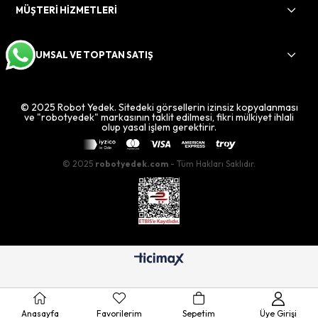
MÜŞTERİ HİZMETLERİ
KURUMSAL VE TOPTAN SATIŞ
© 2025 Robot Yedek. Sitedeki görsellerin izinsiz kopyalanması
ve "robotyedek" markasının taklit edilmesi, fikri mülkiyet ihlali
olup yasal işlem gerektirir.
© 2025
robotyedek.com
- Tüm Hakları Saklıdır.
Anasayfa
Favorilerim
Sepetim
Üye Girişi