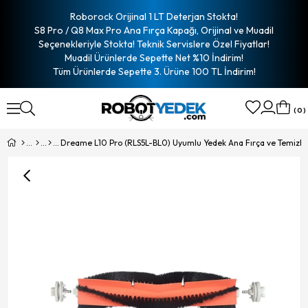
Roborock Orijinal 1 LT Deterjan Stokta!
S8 Pro / Q8 Max Pro Ana Fırça Kapağı, Orijinal ve Muadil
Seçenekleriyle Stokta! Teknik Servislere Özel Fiyatlar!
Muadil Ürünlerde Sepette Net %10 İndirim!
Tüm Ürünlerde Sepette 3. Ürüne 100 TL İndirim!
0