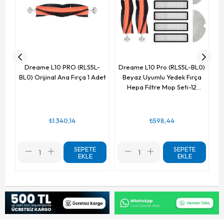
Dreame L10 PRO (RLS5L-
Dreame L10 Pro (RLS5L-BL0)
BL0) Orijinal Ana Fırça 1 Adet
Beyaz Uyumlu Yedek Fırça
Hepa Filtre Mop Seti-12
Parça
₺1.340,14
₺598,44
SEPETE
SEPETE
EKLE
EKLE