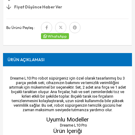
Fiyat Düşünce Haber Ver
Bu Ürünü Paylaş :
WhatsApp
ÜRÜN AÇIKLAMASI
Dreame L10 Pro robot süpürgeniz için özel olarak tasarlanmış bu 3
parça yedek seti, cihazınızın bakımını ve temizlik verimliliğini
artırmak için mükemmel bir seçenektir. Set, 2 adet ana fırça ve 1 adet
bıçaklı taraktan oluşur. Ana fırçalar, halı ve sert zeminlerdeki toz ve
kirleri etkili bir şekilde toplar. Bıçaklı tarak ise fırçaların
temizlenmesini kolaylaştırarak, uzun süreli kullanımda bile yüksek
verimlilik sağlar. Bu set, robot süpürgenizin temizlik gücünü her
zaman maksimum seviyede tutmanıza yardımcı olur.
Uyumlu Modeller
Dreame L10 Pro
Ürün İçeriği