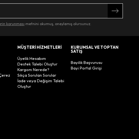
lerin korunması
metnini okumuş, onaylamış olursunuz.
MÜŞTERİ HİZMETLERİ
KURUMSAL VE TOPTAN
SATIŞ
Üyelik Hesabım
Bayilik Başvurusu
Destek Talebi Oluştur
Bayi Portal Girişi
Kargom Nerede?
Çerez
Sıkça Sorulan Sorular
İade veya Değişim Talebi
Oluştur