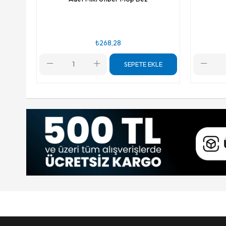
₺268,28
SEPETE EKLE