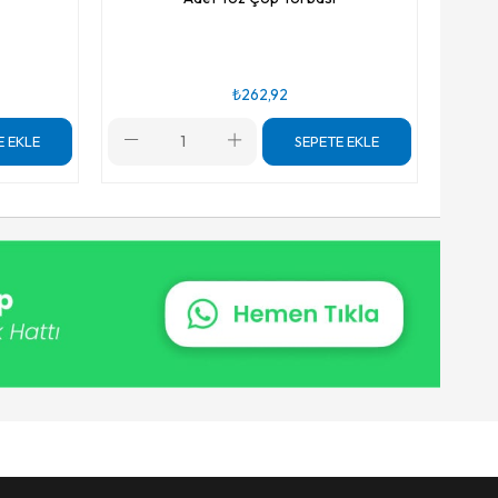
₺262,92
E EKLE
SEPETE EKLE