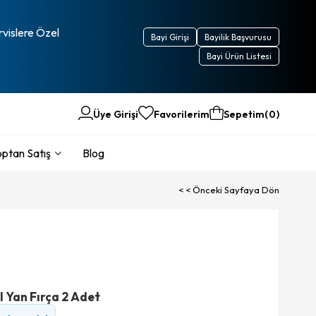
rvislere Özel
Bayi Girişi
Bayilik Başvurusu
Bayi Ürün Listesi
Üye Girişi
Favorilerim
Sepetim
0
ptan Satış
Blog
< < Önceki Sayfaya Dön
l Yan Fırça 2 Adet