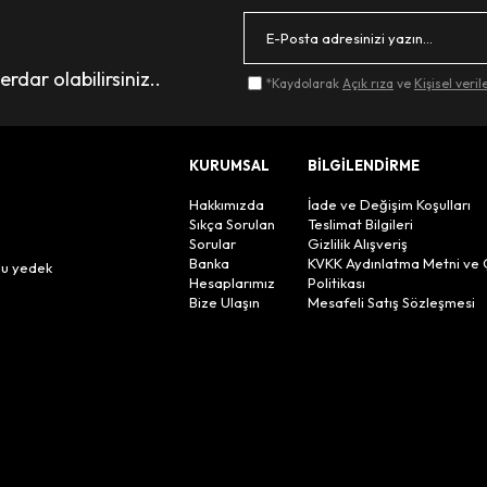
dar olabilirsiniz..
*Kaydolarak
Açık rıza
ve
Kişisel veri
KURUMSAL
BİLGİLENDİRME
Hakkımızda
İade ve Değişim Koşulları
Sıkça Sorulan
Teslimat Bilgileri
Sorular
Gizlilik Alışveriş
n
Banka
KVKK Aydınlatma Metni ve 
lu yedek
Hesaplarımız
Politikası
Bize Ulaşın
Mesafeli Satış Sözleşmesi