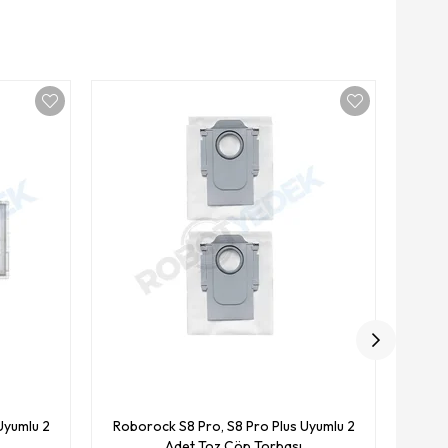
Robo
Uyumlu 2
Roborock S8 Pro, S8 Pro Plus Uyumlu 2
Adet Toz Çöp Torbası