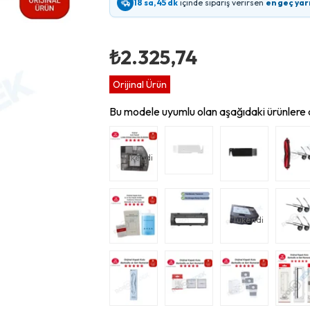
18 sa, 45 dk
içinde sipariş verirsen
en geç yar
₺2.325,74
Orijinal Ürün
Bu modele uyumlu olan aşağıdaki ürünlere d
Tükendi
Tükendi