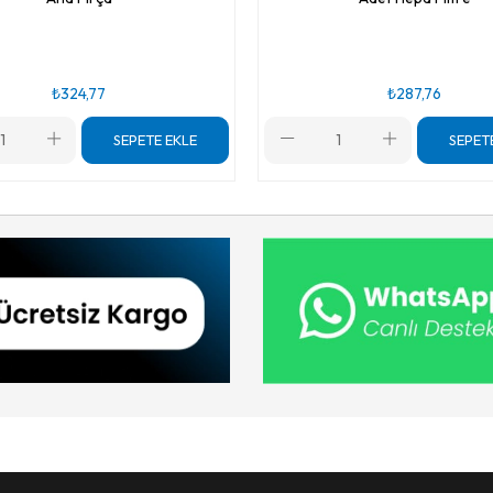
₺324,77
₺287,76
SEPETE EKLE
SEPET