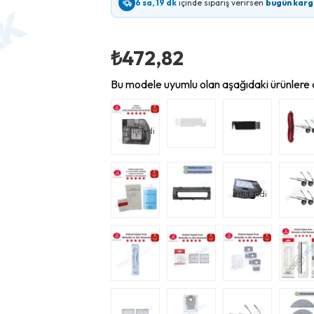
6 sa, 19 dk
içinde sipariş verirsen
bugün karg
₺472,82
Bu modele uyumlu olan aşağıdaki ürünlere d
Tükendi
Tükendi