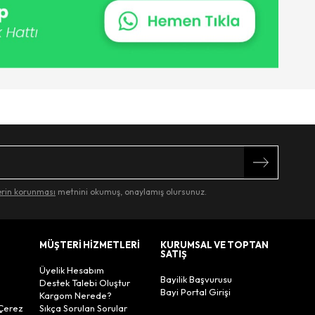
lerin korunması
metnini okumuş, onaylamış olursunuz.
MÜŞTERİ HİZMETLERİ
KURUMSAL VE TOPTAN
SATIŞ
Üyelik Hesabım
Bayilik Başvurusu
Destek Talebi Oluştur
Bayi Portal Girişi
Kargom Nerede?
Çerez
Sıkça Sorulan Sorular