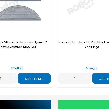
k S8 Pro, S8 Pro Plus Uyumlu 2
Roborock S8 Pro, S8 Pro Plus Uyu
det Mikrofiber Mop Bez
Ana Fırça
₺268,28
₺324,77
SEPETE EKLE
SEPET