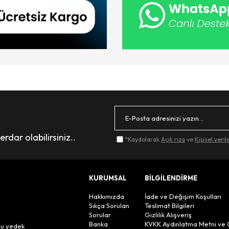
dar olabilirsiniz..
*Kaydolarak
Açık rıza
ve
Kişisel veri
KURUMSAL
BİLGİLENDİRME
Hakkımızda
İade ve Değişim Koşulları
Sıkça Sorulan
Teslimat Bilgileri
Sorular
Gizlilik Alışveriş
n
Banka
KVKK Aydınlatma Metni ve 
lu yedek