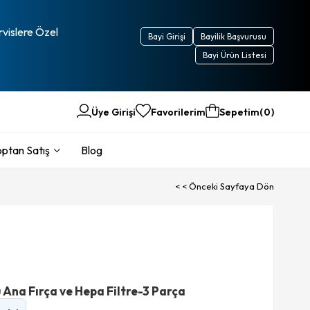
rvislere Özel
Bayi Girişi
Bayilik Başvurusu
Bayi Ürün Listesi
Üye Girişi
Favorilerim
Sepetim
0
ptan Satış
Blog
< < Önceki Sayfaya Dön
 Ana Fırça ve Hepa Filtre-3 Parça