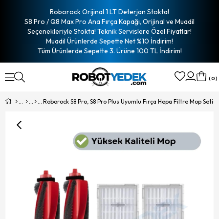
Roborock Orijinal 1 LT Deterjan Stokta!
S8 Pro / Q8 Max Pro Ana Fırça Kapağı, Orijinal ve Muadil
Seçenekleriyle Stokta! Teknik Servislere Özel Fiyatlar!
Muadil Ürünlerde Sepette Net %10 İndirim!
Tüm Ürünlerde Sepette 3. Ürüne 100 TL İndirim!
0
Roborock S8 Pro, S8 Pro Plus Uyumlu Fırça Hepa Filtre Mop Seti-