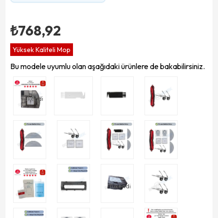
₺768,92
Yüksek Kaliteli Mop
Bu modele uyumlu olan aşağıdaki ürünlere de bakabilirsiniz.
Tükendi
Tükendi