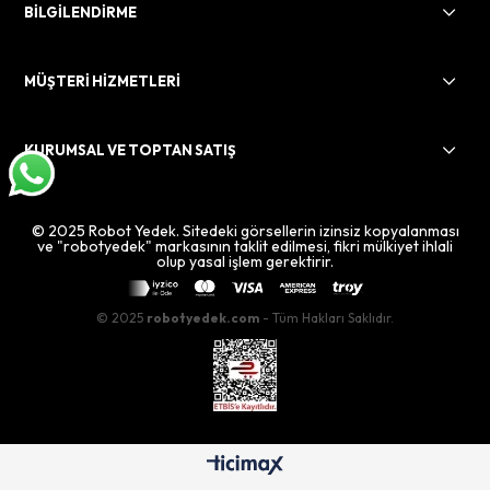
BİLGİLENDİRME
MÜŞTERİ HİZMETLERİ
KURUMSAL VE TOPTAN SATIŞ
© 2025 Robot Yedek. Sitedeki görsellerin izinsiz kopyalanması
ve "robotyedek" markasının taklit edilmesi, fikri mülkiyet ihlali
olup yasal işlem gerektirir.
© 2025
robotyedek.com
- Tüm Hakları Saklıdır.