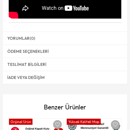
YORUMLAR
(0)
ÖDEME SEÇENEKLERI
TESLIMAT BILGILERI
İADE VEYA DEĞIŞIM
Benzer Ürünler
Orijinal Ürün
Yüksek Kaliteli Mop