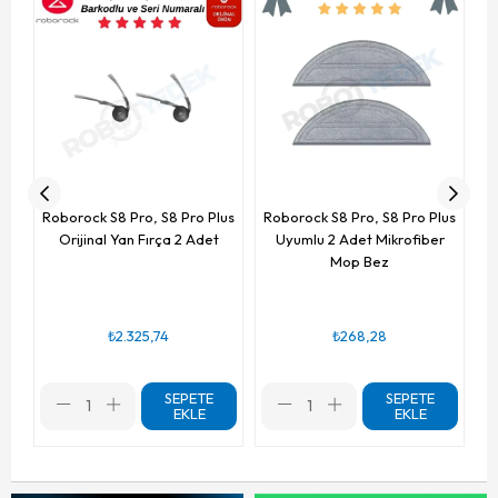
R
Roborock S8 Pro, S8 Pro Plus
Roborock S8 Pro, S8 Pro Plus
Orijinal Yan Fırça 2 Adet
Uyumlu 2 Adet Mikrofiber
Mop Bez
₺2.325,74
₺268,28
SEPETE
SEPETE
EKLE
EKLE