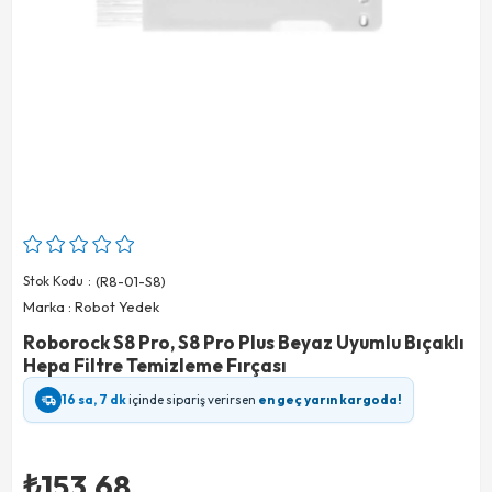
Stok Kodu
(R8-01-S8)
Marka
:
Robot Yedek
Roborock S8 Pro, S8 Pro Plus Beyaz Uyumlu Bıçaklı
Hepa Filtre Temizleme Fırçası
16 sa, 7 dk
içinde sipariş verirsen
en geç yarın kargoda!
₺153,68