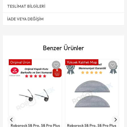
TESLIMAT BILGILERI
İADE VEYA DEĞIŞIM
Benzer Ürünler
Orijinal Ürün
Yüksek Kaliteli Mop
R
Roborock S8 Pro, S8 Pro Plus
Roborock S8 Pro, S8 Pro Plus