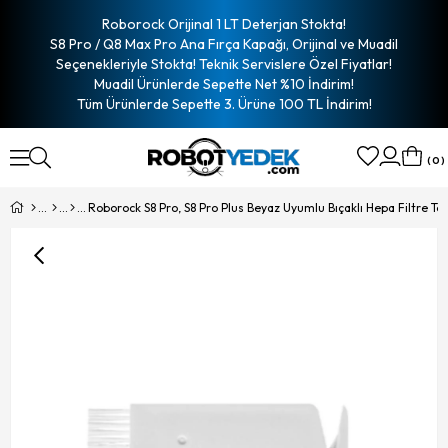
Roborock Orijinal 1 LT Deterjan Stokta!
S8 Pro / Q8 Max Pro Ana Fırça Kapağı, Orijinal ve Muadil
Seçenekleriyle Stokta! Teknik Servislere Özel Fiyatlar!
Muadil Ürünlerde Sepette Net %10 İndirim!
Tüm Ürünlerde Sepette 3. Ürüne 100 TL İndirim!
0