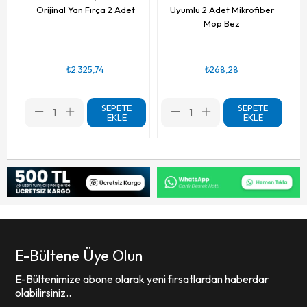
Orijinal Yan Fırça 2 Adet
Uyumlu 2 Adet Mikrofiber
Mop Bez
₺2.325,74
₺268,28
SEPETE
SEPETE
EKLE
EKLE
E-Bültene Üye Olun
E-Bültenimize abone olarak yeni fırsatlardan haberdar
olabilirsiniz..