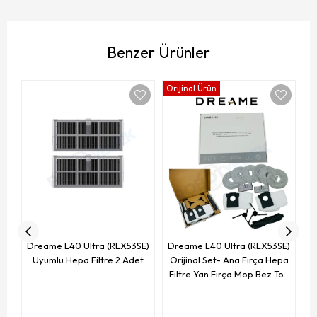
Benzer Ürünler
Orijinal Ürün
D
Dreame L40 Ultra (RLX53SE)
Dreame L40 Ultra (RLX53SE)
Uyumlu Hepa Filtre 2 Adet
Orijinal Set- Ana Fırça Hepa
Filtre Yan Fırça Mop Bez Toz
Torbası-13 Parça