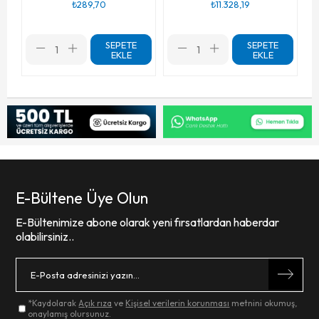
₺289,70
₺11.328,19
SEPETE
SEPETE
EKLE
EKLE
E-Bültene Üye Olun
E-Bültenimize abone olarak yeni fırsatlardan haberdar
olabilirsiniz..
*Kaydolarak
Açık rıza
ve
Kişisel verilerin korunması
metnini okumuş,
onaylamış olursunuz.