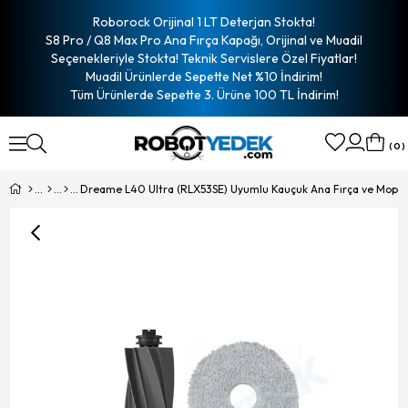
Roborock Orijinal 1 LT Deterjan Stokta!
S8 Pro / Q8 Max Pro Ana Fırça Kapağı, Orijinal ve Muadil
Seçenekleriyle Stokta! Teknik Servislere Özel Fiyatlar!
Muadil Ürünlerde Sepette Net %10 İndirim!
Tüm Ürünlerde Sepette 3. Ürüne 100 TL İndirim!
0
Dreame L40 Ultra (RLX53SE) Uyumlu Kauçuk Ana Fırça ve Mop-3