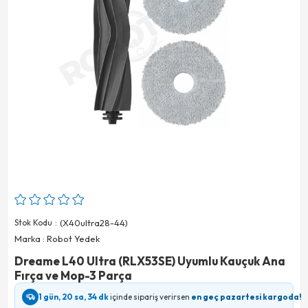
Stok Kodu
(X40ultra28-44)
Marka
:
Robot Yedek
Dreame L40 Ultra (RLX53SE) Uyumlu Kauçuk Ana
Fırça ve Mop-3 Parça
1 gün, 20 sa, 34 dk
içinde sipariş verirsen
en geç pazartesi kargoda!