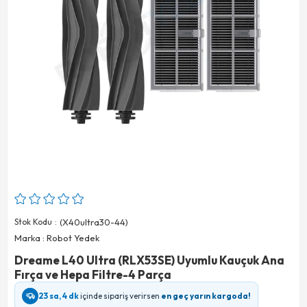
Stok Kodu
(X40ultra30-44)
Marka
:
Robot Yedek
Dreame L40 Ultra (RLX53SE) Uyumlu Kauçuk Ana
Fırça ve Hepa Filtre-4 Parça
23 sa, 4 dk
içinde sipariş verirsen
en geç yarın kargoda!