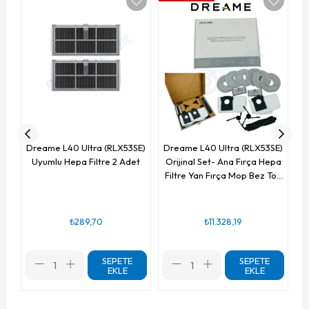
D
Dreame L40 Ultra (RLX53SE)
Dreame L40 Ultra (RLX53SE)
Uyumlu Hepa Filtre 2 Adet
Orijinal Set- Ana Fırça Hepa
Filtre Yan Fırça Mop Bez Toz
Torbası-13 Parça
₺289,70
₺11.328,19
SEPETE
SEPETE
EKLE
EKLE