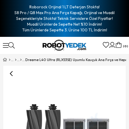
Roborock Orijinal 1 LT Deterjan Stokta!
S8 Pro / Q8 Max Pro Ana Fırça Kapağı, Orijinal ve Muadil
Seçenekleriyle Stokta! Teknik Servislere Özel Fiyatlar!
Muadil Ürünlerde Sepette Net %10 İndirim!
Tüm Ürünlerde Sepette 3. Ürüne 100 TL İndirim!
0