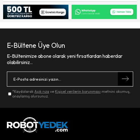
E-Bültene Üye Olun
E-Bültenimize abone olarak yeni fırsatlardan haberdar
olabilirsiniz..
*Kaydolarak
Açık rıza
ve
Kişisel verilerin korunması
metnini okumuş,
onaylamış olursunuz.