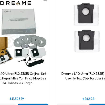
0 Ultra (RLX53SE) Orijinal Set-
Dreame L40 Ultra (RLX53SE)
a Hepa Filtre Yan Fırça Mop Bez
Uyumlu Toz Çöp Torbası 2 
Toz Torbası-13 Parça
₺11.328,19
₺262,92