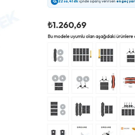
22 sa, 41 dk
içinde sipariş verirsen
en geç ya
₺1.260,69
Bu modele uyumlu olan aşağıdaki ürünlere d