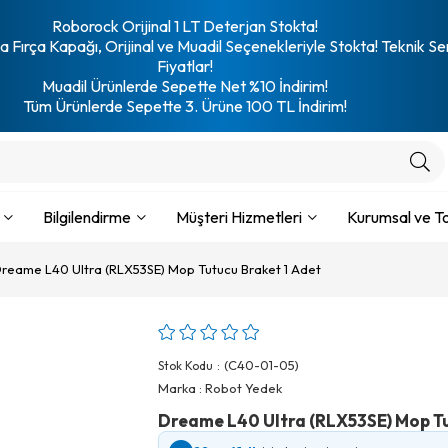
Roborock Orijinal 1 LT Deterjan Stokta!
 Fırça Kapağı, Orijinal ve Muadil Seçenekleriyle Stokta! Teknik Se
Fiyatlar!
Muadil Ürünlerde Sepette Net %10 İndirim!
Tüm Ürünlerde Sepette 3. Ürüne 100 TL İndirim!
Bilgilendirme
Müşteri Hizmetleri
Kurumsal ve To
reame L40 Ultra (RLX53SE) Mop Tutucu Braket 1 Adet
(C40-01-05)
Stok Kodu
Marka
:
Robot Yedek
Dreame L40 Ultra (RLX53SE) Mop Tu