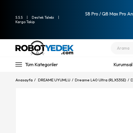
S8 Pro / Q8 Max Pro Ana
S.S.S
Destek Talebi
Kargo Takip
Tüm Kategoriler
Kurumsal
Anasayfa
DREAME UYUMLU
Dreame L40 Ultra (RLX53SE)
D