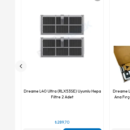
Dreame L40 Ultra (RLX53SE) Uyumlu Hepa
Dreame L4
Filtre 2 Adet
Ana Fırç
₺289,70