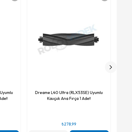
Dream
 Uyumlu
Dreame L40 Ultra (RLX53SE) Uyumlu
Adet
Kauçuk Ana Fırça 1 Adet
₺278,99