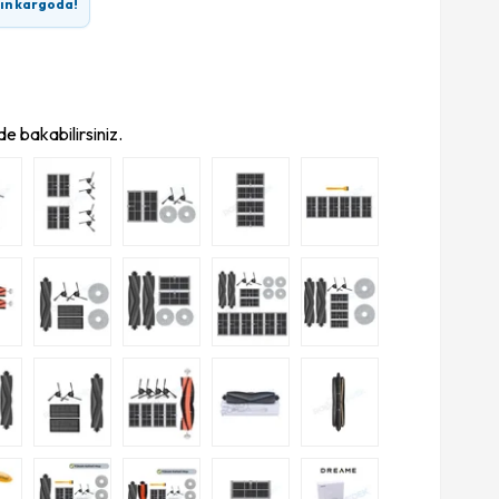
rın kargoda!
e bakabilirsiniz.