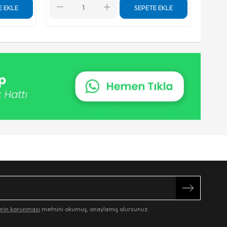
E EKLE
SEPETE EKLE
lerin korunması
metnini okumuş, onaylamış olursunuz.