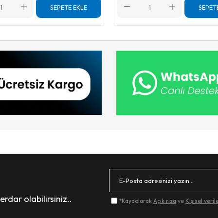
SEPETE EKLE
SEPET
dar olabilirsiniz..
*Kaydolarak
Açık rıza
ve
Kişisel veri