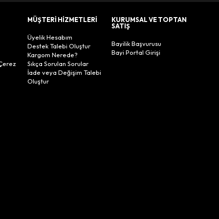
MÜŞTERİ HİZMETLERİ
KURUMSAL VE TOPTAN
SATIŞ
Üyelik Hesabım
Bayilik Başvurusu
Destek Talebi Oluştur
Bayi Portal Girişi
Kargom Nerede?
Çerez
Sıkça Sorulan Sorular
İade veya Değişim Talebi
Oluştur