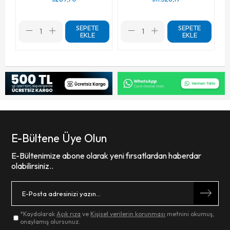
SEPETE
SEPETE
EKLE
EKLE
E-Bültene Üye Olun
E-Bültenimize abone olarak yeni fırsatlardan haberdar
olabilirsiniz..
*Kaydolarak
Açık rıza
ve
Kişisel verilerin korunması
metnini okumuş,
onaylamış olursunuz.