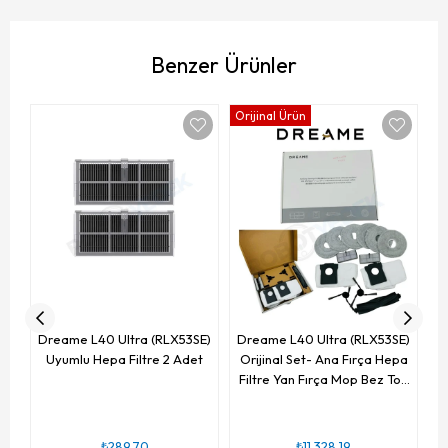
Benzer Ürünler
Orijinal Ürün
D
Dreame L40 Ultra (RLX53SE)
Dreame L40 Ultra (RLX53SE)
Uyumlu Hepa Filtre 2 Adet
Orijinal Set- Ana Fırça Hepa
Filtre Yan Fırça Mop Bez Toz
Torbası-13 Parça
₺289,70
₺11.328,19