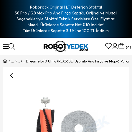
Roborock Orijinal 1 LT Deterjan Stokta!
S8 Pro / Q8 Max Pro Ana Fırça Kapağı, Orijinal ve Muadil
Seçenekleriyle Stokta! Teknik Servislere Özel Fiyatlar!
Muadil Ürünlerde Sepette Net %10 İndirim!
Tüm Ürünlerde Sepette 3. Ürüne 100 TL İndirim!
0
Dreame L40 Ultra (RLX53SE) Uyumlu Ana Fırça ve Mop-3 Parça