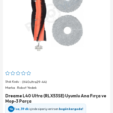
Stok Kodu
(X40ultra29-44)
Marka
:
Robot Yedek
Dreame L40 Ultra (RLX53SE) Uyumlu Ana Fırça ve
Mop-3 Parça
1 sa, 39 dk
içinde sipariş verirsen
bugün kargoda!