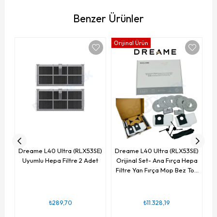
Benzer Ürünler
Orijinal Ürün
D
Dreame L40 Ultra (RLX53SE)
Dreame L40 Ultra (RLX53SE)
Uyumlu Hepa Filtre 2 Adet
Orijinal Set- Ana Fırça Hepa
Filtre Yan Fırça Mop Bez Toz
Torbası-13 Parça
₺289,70
₺11.328,19