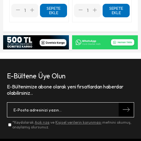
SEPETE
SEPETE
EKLE
EKLE
E-Bültene Üye Olun
E-Bültenimize abone olarak yeni fırsatlardan haberdar
olabilirsiniz..
*Kaydolarak
Açık rıza
ve
Kişisel verilerin korunması
metnini okumuş,
onaylamış olursunuz.