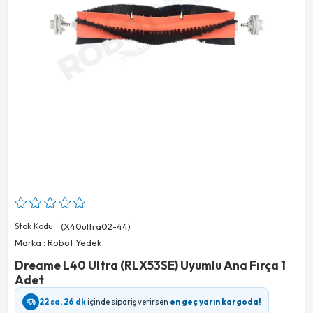
Stok Kodu
(X40ultra02-44)
Marka
:
Robot Yedek
Dreame L40 Ultra (RLX53SE) Uyumlu Ana Fırça 1
Adet
22 sa, 26 dk
içinde sipariş verirsen
en geç yarın kargoda!