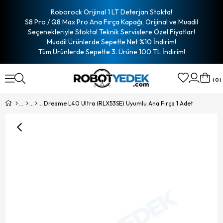
Roborock Orijinal 1 LT Deterjan Stokta!
S8 Pro / Q8 Max Pro Ana Fırça Kapağı, Orijinal ve Muadil
Seçenekleriyle Stokta! Teknik Servislere Özel Fiyatlar!
Muadil Ürünlerde Sepette Net %10 İndirim!
Tüm Ürünlerde Sepette 3. Ürüne 100 TL İndirim!
0
Dreame L40 Ultra (RLX53SE) Uyumlu Ana Fırça 1 Adet