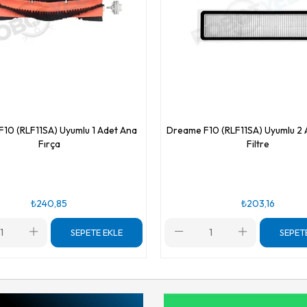
10 (RLF11SA) Uyumlu 1 Adet Ana
Dreame F10 (RLF11SA) Uyumlu 2
Fırça
Filtre
₺240,85
₺203,16
SEPETE EKLE
SEPET