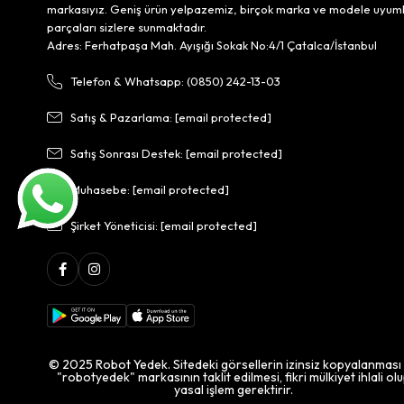
markasıyız. Geniş ürün yelpazemiz, birçok marka ve modele uyum
parçaları sizlere sunmaktadır.
Adres: Ferhatpaşa Mah. Ayışığı Sokak No:4/1 Çatalca/İstanbul
Telefon & Whatsapp: (0850) 242-13-03
Satış & Pazarlama:
[email protected]
Satış Sonrası Destek:
[email protected]
Muhasebe:
[email protected]
Şirket Yöneticisi:
[email protected]
© 2025 Robot Yedek. Sitedeki görsellerin izinsiz kopyalanması
"robotyedek" markasının taklit edilmesi, fikri mülkiyet ihlali ol
yasal işlem gerektirir.