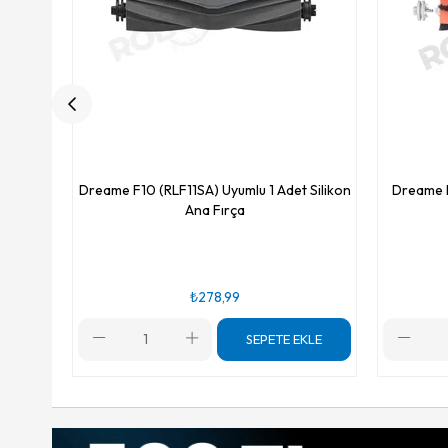
Dreame F10 (RLF11SA) Uyumlu 1 Adet Silikon
Dreame F
Ana Fırça
₺278,99
SEPETE EKLE