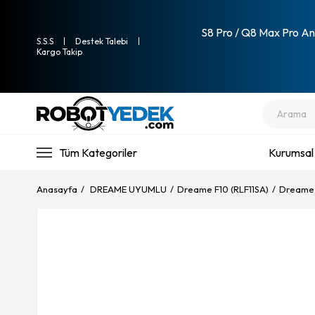
S8 Pro / Q8 Max Pro Ana
S.S.S
Destek Talebi
Kargo Takip
Tüm Kategoriler
Kurumsal
Anasayfa
DREAME UYUMLU
Dreame F10 (RLF11SA)
Dreame F