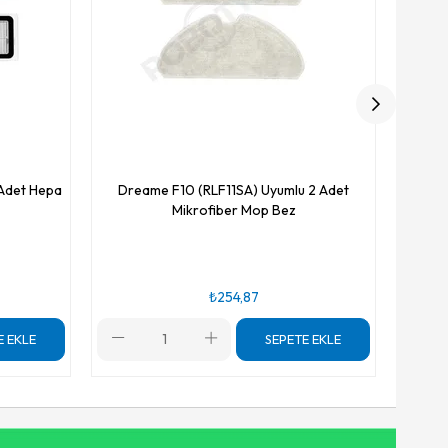
 Adet Hepa
Dreame F10 (RLF11SA) Uyumlu 2 Adet
Mikrofiber Mop Bez
₺254,87
E EKLE
SEPETE EKLE