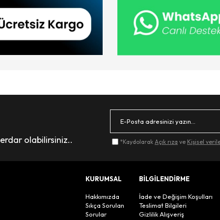
dar olabilirsiniz..
*Kaydolarak
Açık rıza
ve
Kişisel veri
KURUMSAL
BİLGİLENDİRME
Hakkımızda
İade ve Değişim Koşulları
Sıkça Sorulan
Teslimat Bilgileri
Sorular
Gizlilik Alışveriş
n