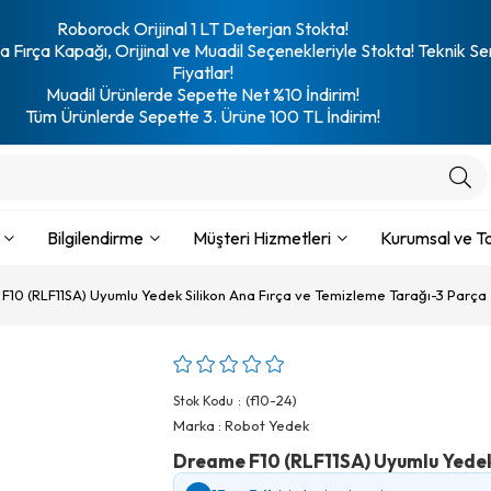
Roborock Orijinal 1 LT Deterjan Stokta!
 Fırça Kapağı, Orijinal ve Muadil Seçenekleriyle Stokta! Teknik Se
Fiyatlar!
Muadil Ürünlerde Sepette Net %10 İndirim!
Tüm Ürünlerde Sepette 3. Ürüne 100 TL İndirim!
Bilgilendirme
Müşteri Hizmetleri
Kurumsal ve To
10 (RLF11SA) Uyumlu Yedek Silikon Ana Fırça ve Temizleme Tarağı-3 Parça
(f10-24)
Stok Kodu
Marka
:
Robot Yedek
Dreame F10 (RLF11SA) Uyumlu Yedek 