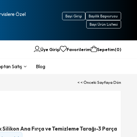
rvislere Özel
Bayi Girişi
Bayilik Başvurusu
Bayi Ürün Listesi
Üye Girişi
Favorilerim
Sepetim
0
ptan Satış
Blog
< < Önceki Sayfaya Dön
Silikon Ana Fırça ve Temizleme Tarağı-3 Parça