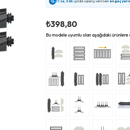
17 sa, 3 dk
içinde sipariş verirsen
en geç yarı
₺398,80
Bu modele uyumlu olan aşağıdaki ürünlere d