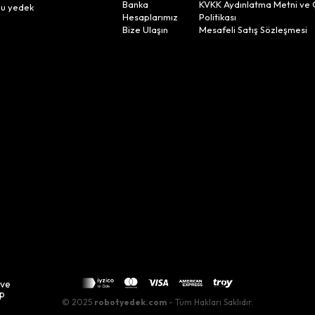
Banka
KVKK Aydınlatma Metni ve 
lu yedek
Hesaplarımız
Politikası
Bize Ulaşın
Mesafeli Satış Sözleşmesi
 ve
up
© 2025
robotyedek.com
- Tüm Hakları Saklıdır.