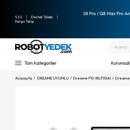
S8 Pro / Q8 Max Pro Ana
S.S.S
Destek Talebi
Kargo Takip
Tüm Kategoriler
Kurumsal
Anasayfa
DREAME UYUMLU
Dreame F10 (RLF11SA)
Dreame F