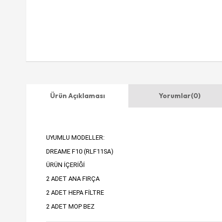
Ürün Açıklaması
Yorumlar
(0)
UYUMLU MODELLER:
DREAME F10 (RLF11SA)
ÜRÜN İÇERİĞİ
2 ADET ANA FIRÇA
2 ADET HEPA FİLTRE
2 ADET MOP BEZ