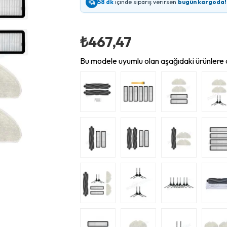
58 dk
içinde sipariş verirsen
bugün kargoda!
₺467,47
Bu modele uyumlu olan aşağıdaki ürünlere d