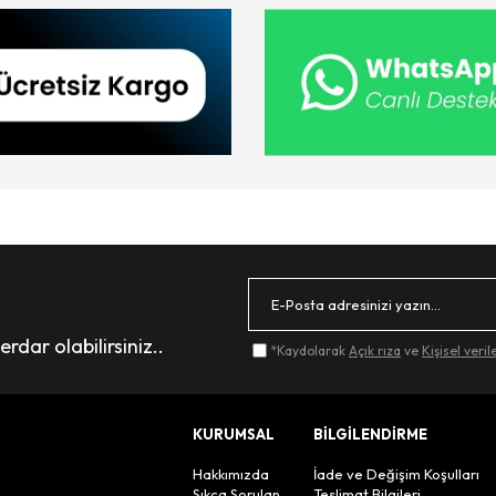
dar olabilirsiniz..
*Kaydolarak
Açık rıza
ve
Kişisel veri
KURUMSAL
BİLGİLENDİRME
Hakkımızda
İade ve Değişim Koşulları
Sıkça Sorulan
Teslimat Bilgileri