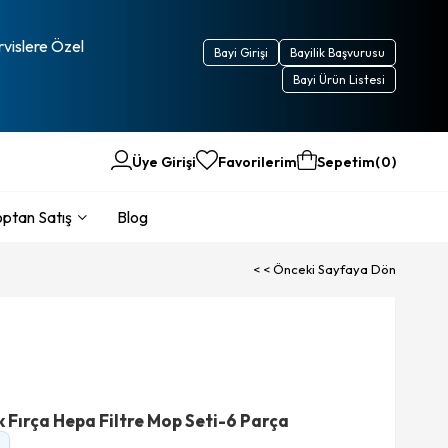
rvislere Özel
Bayi Girişi
Bayilik Başvurusu
Bayi Ürün Listesi
Üye Girişi
Favorilerim
Sepetim
0
ptan Satış
Blog
< < Önceki Sayfaya Dön
Fırça Hepa Filtre Mop Seti-6 Parça