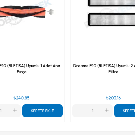
10 (RLF11SA) Uyumlu 1 Adet Ana
Dreame F10 (RLF11SA) Uyumlu 2
Fırça
Filtre
₺240,85
₺203,16
SEPETE EKLE
SEPET