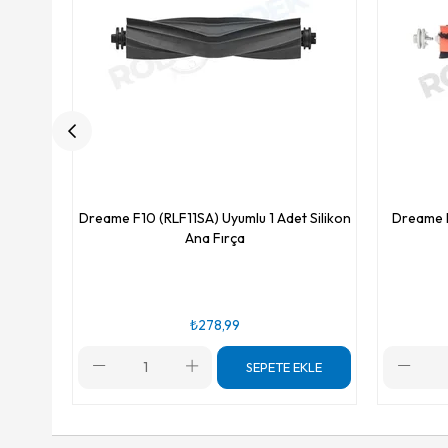
Dreame F10 (RLF11SA) Uyumlu 1 Adet Silikon
Dreame F
Ana Fırça
₺278,99
SEPETE EKLE