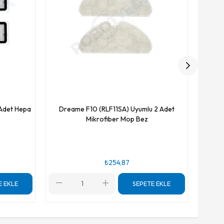
 Adet Hepa
Dreame F10 (RLF11SA) Uyumlu 2 Adet
Mikrofiber Mop Bez
₺254,87
E EKLE
SEPETE EKLE