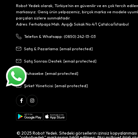
Robot Yedek olarak, Türkiye’nin en güvenilir ve en çok tercih edile
markasıyız. Geniş ürün yelpazemiz, birçok marka ve modele uyum
parçaları sizlere sunmaktadır.
Adres: Ferhatpaşa Mah. Ayışığı Sokak No:4/1 Çatalca/İstanbul
Telefon & Whatsapp: (0850) 242-13-03
Satış & Pazarlama:
[email protected]
Satış Sonrası Destek:
[email protected]
Muhasebe:
[email protected]
Şirket Yöneticisi:
[email protected]
© 2025 Robot Yedek. Sitedeki görsellerin izinsiz kopyalanması
"robotyedek" markasının taklit edilmesi, fikri mülkiyet ihlali ol