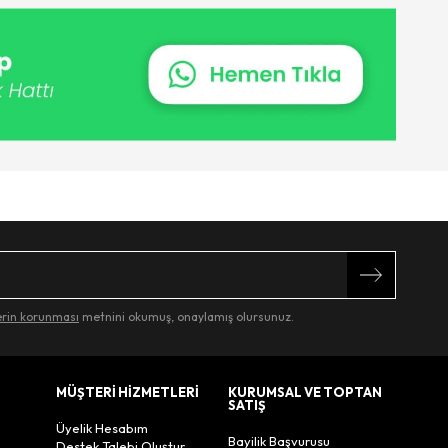
lerin korunması
metnini okumuş, onaylamış olursunuz.
MÜŞTERİ HİZMETLERİ
KURUMSAL VE TOPTAN
SATIŞ
Üyelik Hesabım
Bayilik Başvurusu
Destek Talebi Oluştur