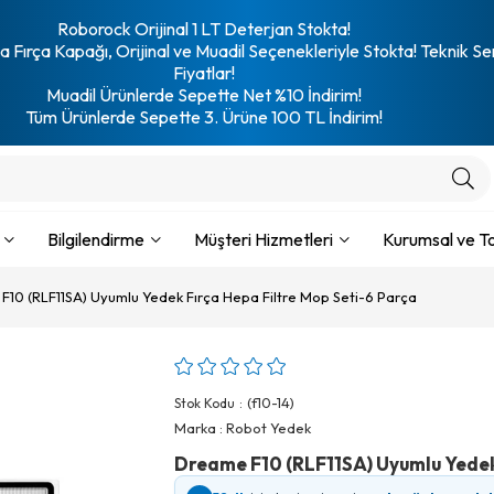
Roborock Orijinal 1 LT Deterjan Stokta!
 Fırça Kapağı, Orijinal ve Muadil Seçenekleriyle Stokta! Teknik Se
Fiyatlar!
Muadil Ürünlerde Sepette Net %10 İndirim!
Tüm Ürünlerde Sepette 3. Ürüne 100 TL İndirim!
Bilgilendirme
Müşteri Hizmetleri
Kurumsal ve To
10 (RLF11SA) Uyumlu Yedek Fırça Hepa Filtre Mop Seti-6 Parça
(f10-14)
Stok Kodu
Marka
:
Robot Yedek
Dreame F10 (RLF11SA) Uyumlu Yedek 