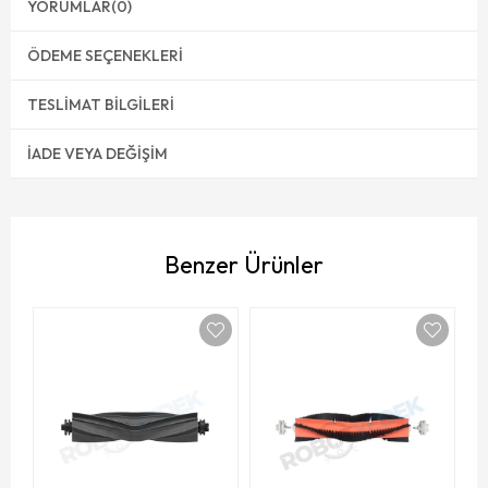
YORUMLAR
(0)
ÖDEME SEÇENEKLERI
TESLIMAT BILGILERI
İADE VEYA DEĞIŞIM
Benzer Ürünler
Dr