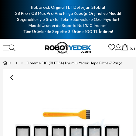
Roborock Orijinal 1 LT Deterjan Stokta!
S8 Pro / Q8 Max Pro Ana Fırça Kapağı, Orijinal ve Muadil
Seçenekleriyle Stokta! Teknik Servislere Özel Fiyatlar!
Muadil Ürünlerde Sepette Net %10 İndirim!
Tüm Ürünlerde Sepette 3. Ürüne 100 TL İndirim!
0
Dreame F10 (RLF11SA) Uyumlu Yedek Hepa Filtre-7 Parça