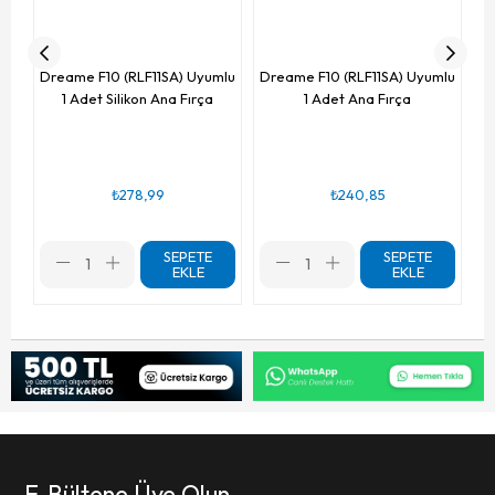
Dreame F10 (RLF11SA) Uyumlu
Dreame F10 (RLF11SA) Uyumlu
1 Adet Silikon Ana Fırça
1 Adet Ana Fırça
₺278,99
₺240,85
SEPETE
SEPETE
EKLE
EKLE
E-Bültene Üye Olun