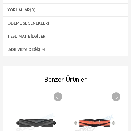
YORUMLAR
(0)
ÖDEME SEÇENEKLERI
TESLIMAT BILGILERI
İADE VEYA DEĞIŞIM
Benzer Ürünler
Dr