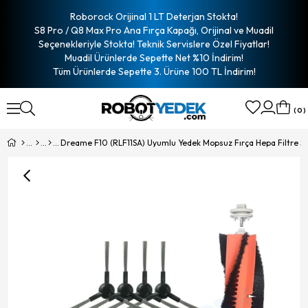
Roborock Orijinal 1 LT Deterjan Stokta!
S8 Pro / Q8 Max Pro Ana Fırça Kapağı, Orijinal ve Muadil
Seçenekleriyle Stokta! Teknik Servislere Özel Fiyatlar!
Muadil Ürünlerde Sepette Net %10 İndirim!
Tüm Ürünlerde Sepette 3. Ürüne 100 TL İndirim!
0
Dreame F10 (RLF11SA) Uyumlu Yedek Mopsuz Fırça Hepa Filtre Se