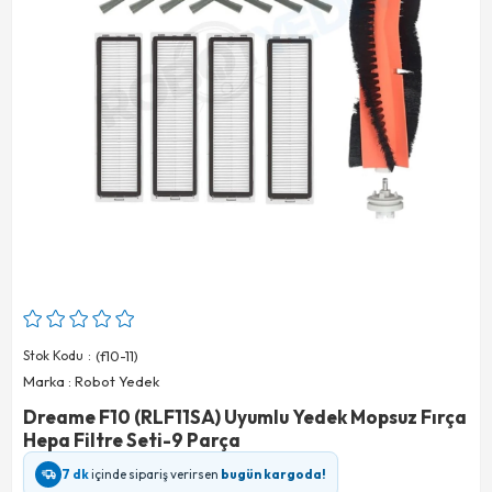
Stok Kodu
(f10-11)
Marka
:
Robot Yedek
Dreame F10 (RLF11SA) Uyumlu Yedek Mopsuz Fırça
Hepa Filtre Seti-9 Parça
7 dk
içinde sipariş verirsen
bugün kargoda!