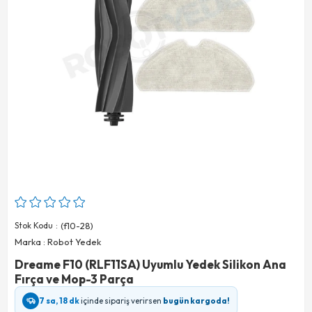
Stok Kodu
(f10-28)
Marka
:
Robot Yedek
Dreame F10 (RLF11SA) Uyumlu Yedek Silikon Ana
Fırça ve Mop-3 Parça
7 sa, 18 dk
içinde sipariş verirsen
bugün kargoda!