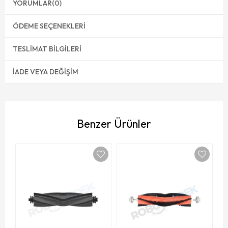
YORUMLAR
(0)
ÖDEME SEÇENEKLERI
TESLIMAT BILGILERI
İADE VEYA DEĞIŞIM
Benzer Ürünler
Dr