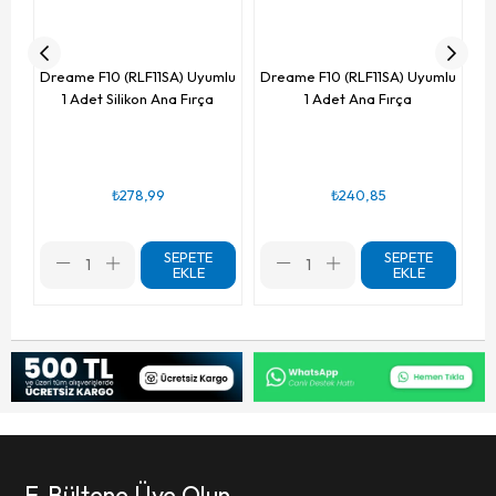
Dreame F10 (RLF11SA) Uyumlu
Dreame F10 (RLF11SA) Uyumlu
1 Adet Silikon Ana Fırça
1 Adet Ana Fırça
₺278,99
₺240,85
SEPETE
SEPETE
EKLE
EKLE
E-Bültene Üye Olun