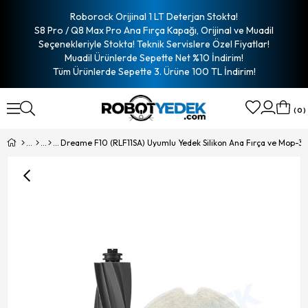
Roborock Orijinal 1 LT Deterjan Stokta!
S8 Pro / Q8 Max Pro Ana Fırça Kapağı, Orijinal ve Muadil
Seçenekleriyle Stokta! Teknik Servislere Özel Fiyatlar!
Muadil Ürünlerde Sepette Net %10 İndirim!
Tüm Ürünlerde Sepette 3. Ürüne 100 TL İndirim!
0
Dreame F10 (RLF11SA) Uyumlu Yedek Silikon Ana Fırça ve Mop-3 