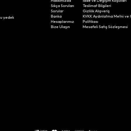
Hakkımızda
İade ve Değişim Koşulları
Sıkça Sorulan
Teslimat Bilgileri
Sorular
Gizlilik Alışveriş
n
Banka
KVKK Aydınlatma Metni ve 
lu yedek
Hesaplarımız
Politikası
Bize Ulaşın
Mesafeli Satış Sözleşmesi