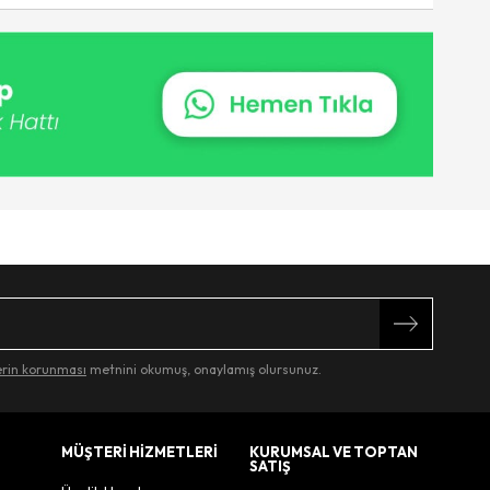
lerin korunması
metnini okumuş, onaylamış olursunuz.
MÜŞTERİ HİZMETLERİ
KURUMSAL VE TOPTAN
SATIŞ