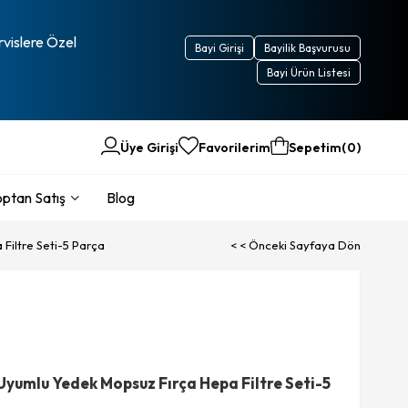
rvislere Özel
Bayi Girişi
Bayilik Başvurusu
Bayi Ürün Listesi
Üye Girişi
Favorilerim
Sepetim
0
ptan Satış
Blog
iltre Seti-5 Parça
< < Önceki Sayfaya Dön
yumlu Yedek Mopsuz Fırça Hepa Filtre Seti-5