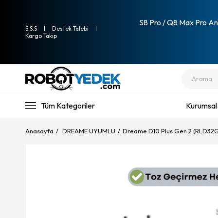
S8 Pro / Q8 Max Pro Ana
S.S.S
Destek Talebi
Kargo Takip
Tüm Kategoriler
Kurumsal
Anasayfa
DREAME UYUMLU
Dreame D10 Plus Gen 2 (RLD32