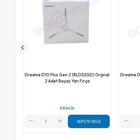
Dreame D10 Plus Gen 2 (RLD32GD) Orijinal
Dreame D
2 Adet Beyaz Yan Fırça
₺964,14
SEPETE EKLE