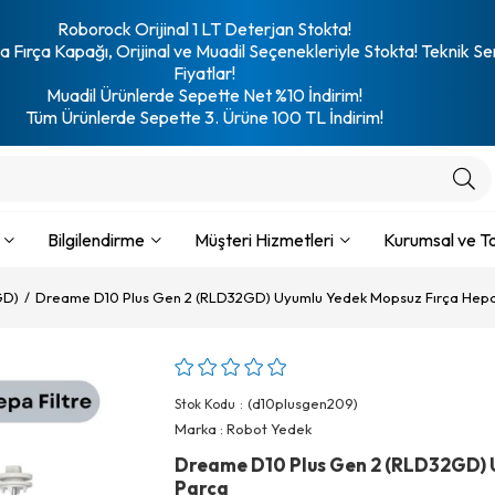
Roborock Orijinal 1 LT Deterjan Stokta!
 Fırça Kapağı, Orijinal ve Muadil Seçenekleriyle Stokta! Teknik Se
Fiyatlar!
Muadil Ürünlerde Sepette Net %10 İndirim!
Tüm Ürünlerde Sepette 3. Ürüne 100 TL İndirim!
Bilgilendirme
Müşteri Hizmetleri
Kurumsal ve To
GD)
Dreame D10 Plus Gen 2 (RLD32GD) Uyumlu Yedek Mopsuz Fırça Hepa F
(d10plusgen209)
Stok Kodu
Marka
:
Robot Yedek
Dreame D10 Plus Gen 2 (RLD32GD) U
Parça