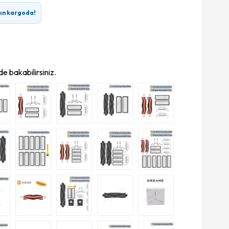
rın kargoda!
e bakabilirsiniz.