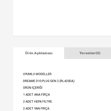
Ürün Açıklaması
Yorumlar
(0)
UYUMLU MODELLER:
DREAME D10 PLUS GEN 2 (RL42SDA)
ÜRÜN İÇERİĞİ
1 ADET ANA FIRÇA
2 ADET HEPA FİLTRE
2 ADET YAN FIRÇA