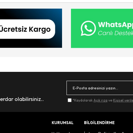
dar olabilirsiniz..
*Kaydolarak
Açık rıza
ve
Kişisel veri
KURUMSAL
BİLGİLENDİRME