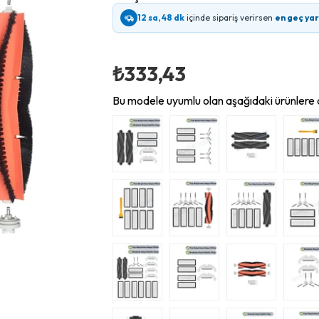
12 sa, 48 dk
içinde sipariş verirsen
en geç ya
₺333,43
Bu modele uyumlu olan aşağıdaki ürünlere d