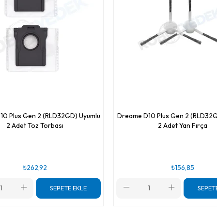
10 Plus Gen 2 (RLD32GD) Uyumlu
Dreame D10 Plus Gen 2 (RLD32G
2 Adet Toz Torbası
2 Adet Yan Fırça
₺262,92
₺156,85
SEPETE EKLE
SEPET