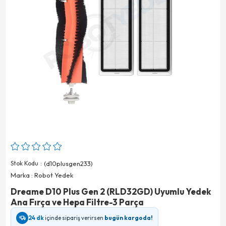
Stok Kodu
(d10plusgen233)
Marka
:
Robot Yedek
Dreame D10 Plus Gen 2 (RLD32GD) Uyumlu Yedek
Ana Fırça ve Hepa Filtre-3 Parça
24 dk
içinde sipariş verirsen
bugün kargoda!