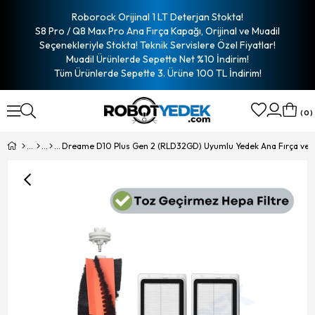
Roborock Orijinal 1 LT Deterjan Stokta!
S8 Pro / Q8 Max Pro Ana Fırça Kapağı, Orijinal ve Muadil
Seçenekleriyle Stokta! Teknik Servislere Özel Fiyatlar!
Muadil Ürünlerde Sepette Net %10 İndirim!
Tüm Ürünlerde Sepette 3. Ürüne 100 TL İndirim!
0