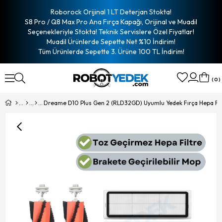
Roborock Orijinal 1 LT Deterjan Stokta!
S8 Pro / Q8 Max Pro Ana Fırça Kapağı, Orijinal ve Muadil
Seçenekleriyle Stokta! Teknik Servislere Özel Fiyatlar!
Muadil Ürünlerde Sepette Net %10 İndirim!
Tüm Ürünlerde Sepette 3. Ürüne 100 TL İndirim!
0