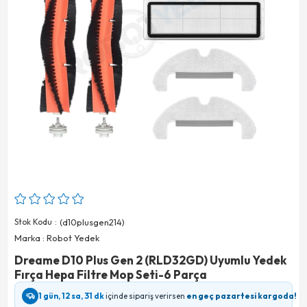
Stok Kodu
(d10plusgen214)
Marka
:
Robot Yedek
Dreame D10 Plus Gen 2 (RLD32GD) Uyumlu Yedek
Fırça Hepa Filtre Mop Seti-6 Parça
1 gün, 12 sa, 31 dk
içinde sipariş verirsen
en geç pazartesi kargoda!