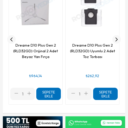
Dreame D10 Plus Gen 2
Dreame D10 Plus Gen 2
(RLD32GD) Orijinal 2 Adet
(RLD32GD) Uyumlu 2 Adet
Beyaz Yan Fırça
Toz Torbası
₺964,14
₺262,92
SEPETE
SEPETE
EKLE
EKLE