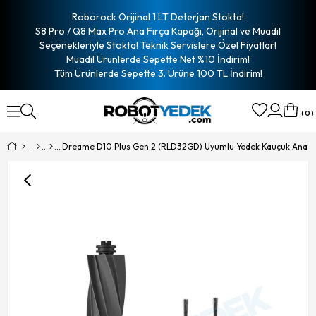
Roborock Orijinal 1 LT Deterjan Stokta!
S8 Pro / Q8 Max Pro Ana Fırça Kapağı, Orijinal ve Muadil
Seçenekleriyle Stokta! Teknik Servislere Özel Fiyatlar!
Muadil Ürünlerde Sepette Net %10 İndirim!
Tüm Ürünlerde Sepette 3. Ürüne 100 TL İndirim!
0