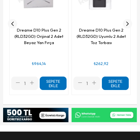
Dreame D10 Plus Gen 2
Dreame D10 Plus Gen 2
(RLD32GD) Orijinal 2 Adet
(RLD32GD) Uyumlu 2 Adet
Beyaz Yan Fırça
Toz Torbası
₺964,14
₺262,92
SEPETE
SEPETE
EKLE
EKLE