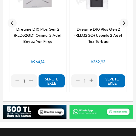
Dreame D10 Plus Gen 2
Dreame D10 Plus Gen 2
(RLD32GD) Orijinal 2 Adet
(RLD32GD) Uyumlu 2 Adet
Beyaz Yan Fırça
Toz Torbası
₺964,14
₺262,92
SEPETE
SEPETE
EKLE
EKLE