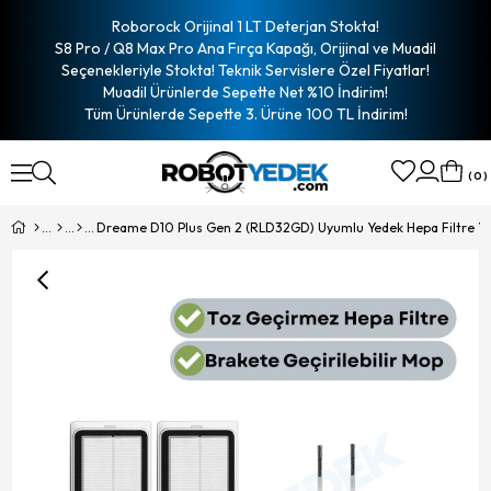
Roborock Orijinal 1 LT Deterjan Stokta!
S8 Pro / Q8 Max Pro Ana Fırça Kapağı, Orijinal ve Muadil
Seçenekleriyle Stokta! Teknik Servislere Özel Fiyatlar!
Muadil Ürünlerde Sepette Net %10 İndirim!
Tüm Ürünlerde Sepette 3. Ürüne 100 TL İndirim!
0