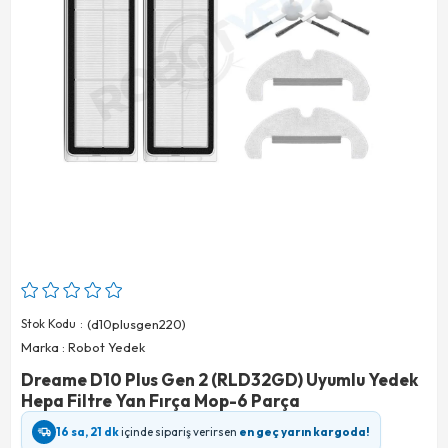
Stok Kodu
(d10plusgen220)
Marka
:
Robot Yedek
Dreame D10 Plus Gen 2 (RLD32GD) Uyumlu Yedek
Hepa Filtre Yan Fırça Mop-6 Parça
16 sa, 21 dk
içinde sipariş verirsen
en geç yarın kargoda!