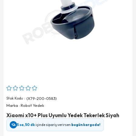
Stok Kodu
(X79-200-0583)
Marka
:
Robot Yedek
Xiaomi x10+ Plus Uyumlu Yedek Tekerlek Siyah
5 sa, 50 dk
içinde sipariş verirsen
bugün kargoda!