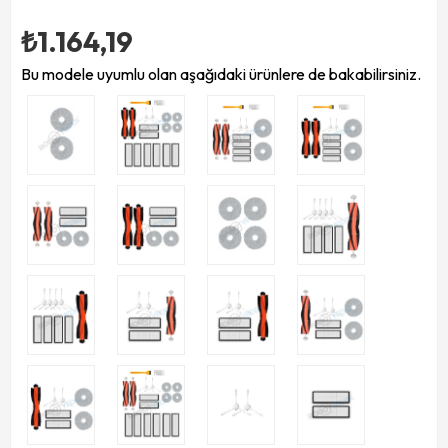
₺1.164,19
Bu modele uyumlu olan aşağıdaki ürünlere de bakabilirsiniz.