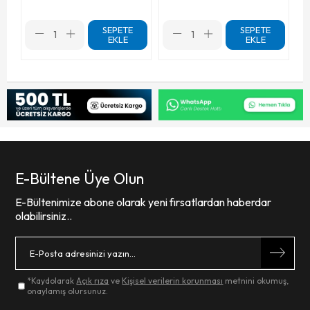
SEPETE
SEPETE
EKLE
EKLE
E-Bültene Üye Olun
E-Bültenimize abone olarak yeni fırsatlardan haberdar
olabilirsiniz..
*Kaydolarak
Açık rıza
ve
Kişisel verilerin korunması
metnini okumuş,
onaylamış olursunuz.