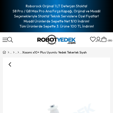
Roborock Orijinal 1 LT Deterjan Stokta!
S8 Pro / Q8 Max Pro Ana Fırça Kapağı, Orijinal ve Muadil
Seçenekleriyle Stokta! Teknik Servislere Özel Fiyatlar!
Muadil Ürünlerde Sepette Net %10 İndirim!
Tüm Ürünlerde Sepette 3. Ürüne 100 TL İndirim!
0
Xiaomi x10+ Plus Uyumlu Yedek Tekerlek Siyah