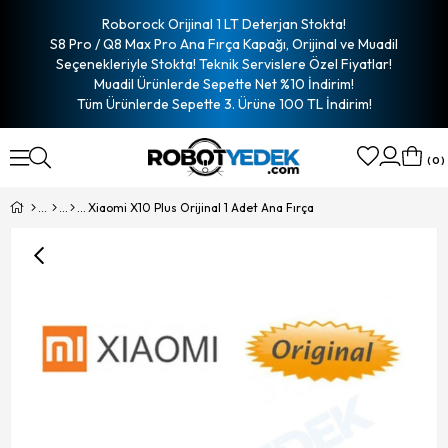
Roborock Orijinal 1 LT Deterjan Stokta!
S8 Pro / Q8 Max Pro Ana Fırça Kapağı, Orijinal ve Muadil
Seçenekleriyle Stokta! Teknik Servislere Özel Fiyatlar!
Muadil Ürünlerde Sepette Net %10 İndirim!
Tüm Ürünlerde Sepette 3. Ürüne 100 TL İndirim!
0
Xiaomi X10 Plus Orijinal 1 Adet Ana Fırça