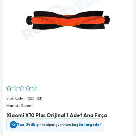
Stok Kodu
(X55-03)
Marka
:
Xiaomi
Xiaomi X10 Plus Orijinal 1 Adet Ana Fırça
7 sa, 24 dk
içinde sipariş verirsen
bugün kargoda!