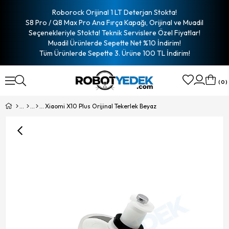
Roborock Orijinal 1 LT Deterjan Stokta!
S8 Pro / Q8 Max Pro Ana Fırça Kapağı, Orijinal ve Muadil
Seçenekleriyle Stokta! Teknik Servislere Özel Fiyatlar!
Muadil Ürünlerde Sepette Net %10 İndirim!
Tüm Ürünlerde Sepette 3. Ürüne 100 TL İndirim!
0
Xiaomi X10 Plus Orijinal Tekerlek Beyaz