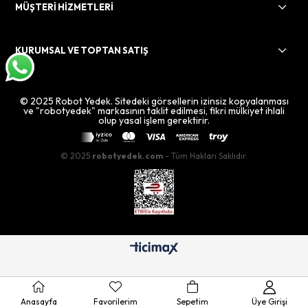
MÜŞTERİ HİZMETLERİ
KURUMSAL VE TOPTAN SATIŞ
© 2025 Robot Yedek. Sitedeki görsellerin izinsiz kopyalanması
ve "robotyedek" markasının taklit edilmesi, fikri mülkiyet ihlali
olup yasal işlem gerektirir.
© 2025
robotyedek.com
- Tüm Hakları Saklıdır.
Anasayfa
Favorilerim
Sepetim
Üye Girişi