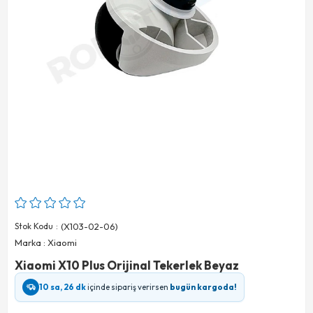
Stok Kodu
(X103-02-06)
Marka
:
Xiaomi
Xiaomi X10 Plus Orijinal Tekerlek Beyaz
10 sa, 26 dk
içinde sipariş verirsen
bugün kargoda!