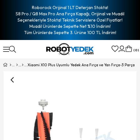
Roborock Orijinal 1 LT Deterjan Stokta!
S8 Pro / Q8 Max Pro Ana Fırça Kapağı, Orijinal ve Muadil
Seçenekleriyle Stokta! Teknik Servislere Özel Fiyatlar!
Muadil Ürünlerde Sepette Net %10 İndirim!
Tüm Ürünlerde Sepette 3. Ürüne 100 TL İndirim!
0
Xiaomi X10 Plus Uyumlu Yedek Ana Fırça ve Yan Fırça-3 Parça