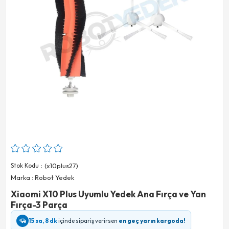
Stok Kodu
(x10plus27)
Marka
:
Robot Yedek
Xiaomi X10 Plus Uyumlu Yedek Ana Fırça ve Yan
Fırça-3 Parça
15 sa, 8 dk
içinde sipariş verirsen
en geç yarın kargoda!