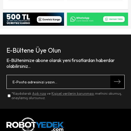
E-Bültene Üye Olun
E-Bültenimize abone olarak yeni fırsatlardan haberdar
olabilirsiniz..
*Kaydolarak
Açık rıza
ve
Kişisel verilerin korunması
metnini okumuş,
onaylamış olursunuz.