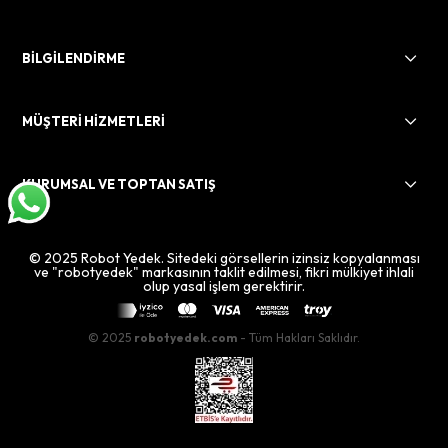
BİLGİLENDİRME
MÜŞTERİ HİZMETLERİ
KURUMSAL VE TOPTAN SATIŞ
© 2025 Robot Yedek. Sitedeki görsellerin izinsiz kopyalanması
ve "robotyedek" markasının taklit edilmesi, fikri mülkiyet ihlali
olup yasal işlem gerektirir.
© 2025
robotyedek.com
- Tüm Hakları Saklıdır.