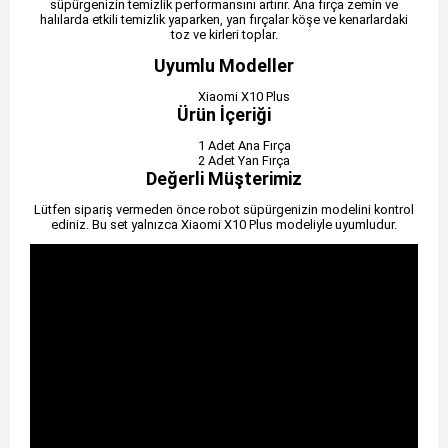
süpürgenizin temizlik performansını artırır. Ana fırça zemin ve
halılarda etkili temizlik yaparken, yan fırçalar köşe ve kenarlardaki
toz ve kirleri toplar.
Uyumlu Modeller
Xiaomi X10 Plus
Ürün İçeriği
1 Adet Ana Fırça
2 Adet Yan Fırça
Değerli Müşterimiz
Lütfen sipariş vermeden önce robot süpürgenizin modelini kontrol
ediniz. Bu set yalnızca Xiaomi X10 Plus modeliyle uyumludur.