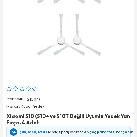
Stok Kodu
(s1004)
Marka
:
Robot Yedek
Xiaomi S10 (S10+ ve S10T Değil) Uyumlu Yedek Yan
Fırça-4 Adet
1 gün, 18 sa, 49 dk
içinde sipariş verirsen
en geç pazartesi kargoda!