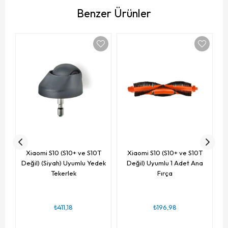
Benzer Ürünler
To
D
Xiaomi S10 (S10+ ve S10T
Xiaomi S10 (S10+ ve S10T
Değil) (Siyah) Uyumlu Yedek
Değil) Uyumlu 1 Adet Ana
Tekerlek
Fırça
₺411,18
₺196,98