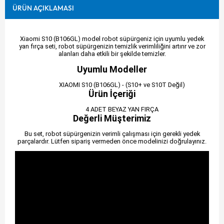
ÜRÜN AÇIKLAMASI
Xiaomi S10 (B106GL) model robot süpürgeniz için uyumlu yedek
yan fırça seti, robot süpürgenizin temizlik verimliliğini artırır ve zor
alanları daha etkili bir şekilde temizler.
Uyumlu Modeller
XIAOMI S10 (B106GL) - (S10+ ve S10T Değil)
Ürün İçeriği
4 ADET BEYAZ YAN FIRÇA
Değerli Müşterimiz
Bu set, robot süpürgenizin verimli çalışması için gerekli yedek
parçalardır. Lütfen sipariş vermeden önce modelinizi doğrulayınız.