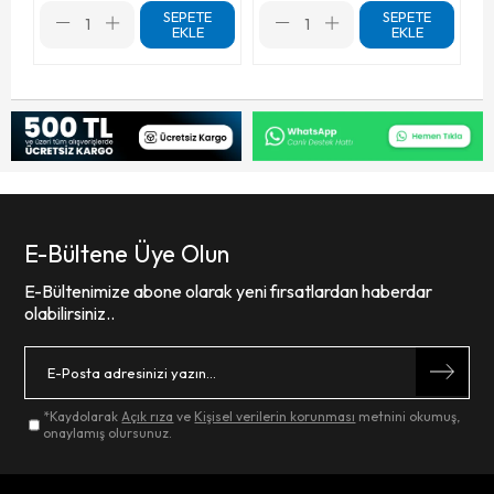
SEPETE
SEPETE
EKLE
EKLE
E-Bültene Üye Olun
E-Bültenimize abone olarak yeni fırsatlardan haberdar
olabilirsiniz..
*Kaydolarak
Açık rıza
ve
Kişisel verilerin korunması
metnini okumuş,
onaylamış olursunuz.