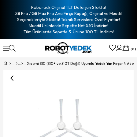
Roborock Orijinal 1 LT Deterjan Stokta!
S8 Pro / Q8 Max Pro Ana Fırça Kapağı, Orijinal ve Muadil
Seçenekleriyle Stokta! Teknik Servislere Özel Fiyatlar!
Muadil Ürünlerde Sepette Net %10 İndirim!
Tüm Ürünlerde Sepette 3. Ürüne 100 TL İndirim!
0
Xiaomi S10 (S10+ ve S10T Değil) Uyumlu Yedek Yan Fırça-4 Adet