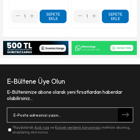
SEPETE
SEPETE
EKLE
EKLE
E-Bültene Üye Olun
E-Bültenimize abone olarak yeni fırsatlardan haberdar
olabilirsiniz..
*Kaydolarak
Açık rıza
ve
Kişisel verilerin korunması
metnini okumuş,
onaylamış olursunuz.