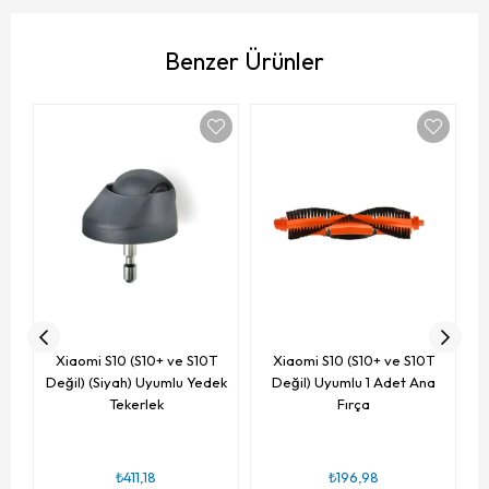
Benzer Ürünler
To
D
Xiaomi S10 (S10+ ve S10T
Xiaomi S10 (S10+ ve S10T
Değil) (Siyah) Uyumlu Yedek
Değil) Uyumlu 1 Adet Ana
Tekerlek
Fırça
₺411,18
₺196,98