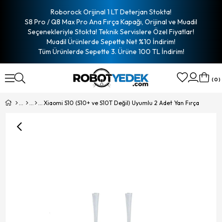
Roborock Orijinal 1 LT Deterjan Stokta!
S8 Pro / Q8 Max Pro Ana Fırça Kapağı, Orijinal ve Muadil
Seçenekleriyle Stokta! Teknik Servislere Özel Fiyatlar!
Muadil Ürünlerde Sepette Net %10 İndirim!
Tüm Ürünlerde Sepette 3. Ürüne 100 TL İndirim!
0
Xiaomi S10 (S10+ ve S10T Değil) Uyumlu 2 Adet Yan Fırça