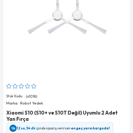
Stok Kodu
(s1018)
Marka
:
Robot Yedek
Xiaomi S10 (S10+ ve S10T Değil) Uyumlu 2 Adet
Yan Fırça
12 sa, 54 dk
içinde sipariş verirsen
en geç yarın kargoda!