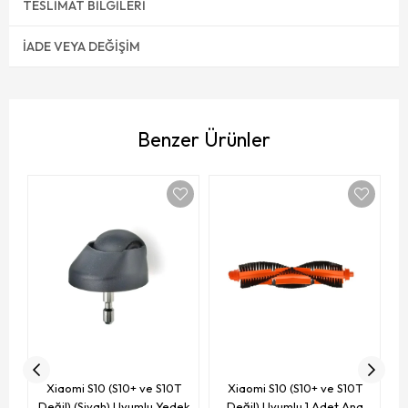
TESLIMAT BILGILERI
İADE VEYA DEĞIŞIM
Benzer Ürünler
To
D
Xiaomi S10 (S10+ ve S10T
Xiaomi S10 (S10+ ve S10T
Değil) (Siyah) Uyumlu Yedek
Değil) Uyumlu 1 Adet Ana