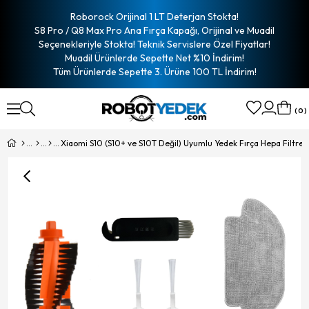
Roborock Orijinal 1 LT Deterjan Stokta!
S8 Pro / Q8 Max Pro Ana Fırça Kapağı, Orijinal ve Muadil
Seçenekleriyle Stokta! Teknik Servislere Özel Fiyatlar!
Muadil Ürünlerde Sepette Net %10 İndirim!
Tüm Ürünlerde Sepette 3. Ürüne 100 TL İndirim!
0