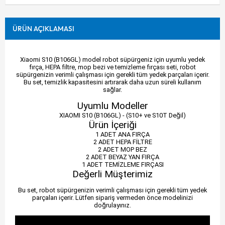
ÜRÜN AÇIKLAMASI
Xiaomi S10 (B106GL) model robot süpürgeniz için uyumlu yedek
fırça, HEPA filtre, mop bezi ve temizleme fırçası seti, robot
süpürgenizin verimli çalışması için gerekli tüm yedek parçaları içerir.
Bu set, temizlik kapasitesini artırarak daha uzun süreli kullanım
sağlar.
Uyumlu Modeller
XIAOMI S10 (B106GL) - (S10+ ve S10T Değil)
Ürün İçeriği
1 ADET ANA FIRÇA
2 ADET HEPA FİLTRE
2 ADET MOP BEZ
2 ADET BEYAZ YAN FIRÇA
1 ADET TEMİZLEME FIRÇASI
Değerli Müşterimiz
Bu set, robot süpürgenizin verimli çalışması için gerekli tüm yedek
parçaları içerir. Lütfen sipariş vermeden önce modelinizi
doğrulayınız.