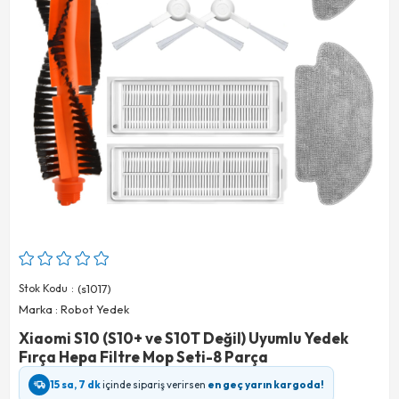
Stok Kodu
(s1017)
Marka
:
Robot Yedek
Xiaomi S10 (S10+ ve S10T Değil) Uyumlu Yedek
Fırça Hepa Filtre Mop Seti-8 Parça
15 sa, 7 dk
içinde sipariş verirsen
en geç yarın kargoda!