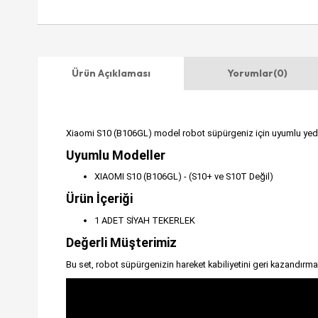
Ürün Açıklaması
Yorumlar
(0)
Xiaomi S10 (B106GL) model robot süpürgeniz için uyumlu yedek s
Uyumlu Modeller
XIAOMI S10 (B106GL) - (S10+ ve S10T Değil)
Ürün İçeriği
1 ADET SİYAH TEKERLEK
Değerli Müşterimiz
Bu set, robot süpürgenizin hareket kabiliyetini geri kazandırma