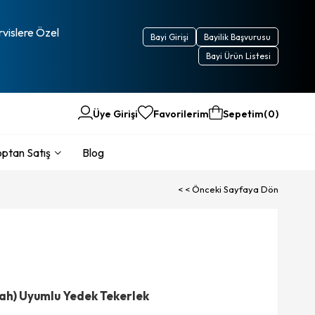
rvislere Özel
Bayi Girişi
Bayilik Başvurusu
Bayi Ürün Listesi
Üye Girişi
Favorilerim
Sepetim
0
ptan Satış
Blog
< < Önceki Sayfaya Dön
yah) Uyumlu Yedek Tekerlek