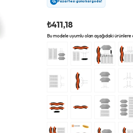
Pazartesi günü kargoda!
₺411,18
Bu modele uyumlu olan aşağıdaki ürünlere d
Tükendi