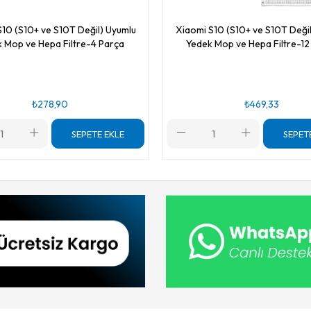
10 (S10+ ve S10T Değil) Uyumlu
Xiaomi S10 (S10+ ve S10T Deği
 Mop ve Hepa Filtre-4 Parça
Yedek Mop ve Hepa Filtre-12
₺278,90
₺469,33
SEPETE EKLE
SEPET