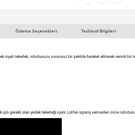
Ödeme Seçenekleri
Teslimat Bilgileri
iyah tekerlek, robotunuzu sorunsuz bir şekilde hareket ettirerek verimli bir te
k için gerekli olan yedek tekerleği içerir. Lütfen sipariş vermeden önce robotu