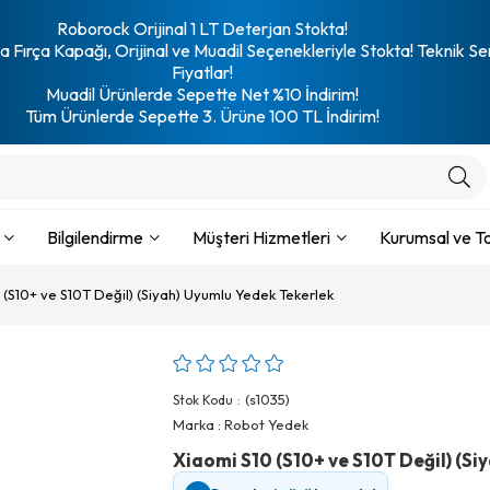
Roborock Orijinal 1 LT Deterjan Stokta!
 Fırça Kapağı, Orijinal ve Muadil Seçenekleriyle Stokta! Teknik Se
Fiyatlar!
Muadil Ürünlerde Sepette Net %10 İndirim!
Tüm Ürünlerde Sepette 3. Ürüne 100 TL İndirim!
Bilgilendirme
Müşteri Hizmetleri
Kurumsal ve To
 (S10+ ve S10T Değil) (Siyah) Uyumlu Yedek Tekerlek
(s1035)
Stok Kodu
Marka
:
Robot Yedek
Xiaomi S10 (S10+ ve S10T Değil) (Si