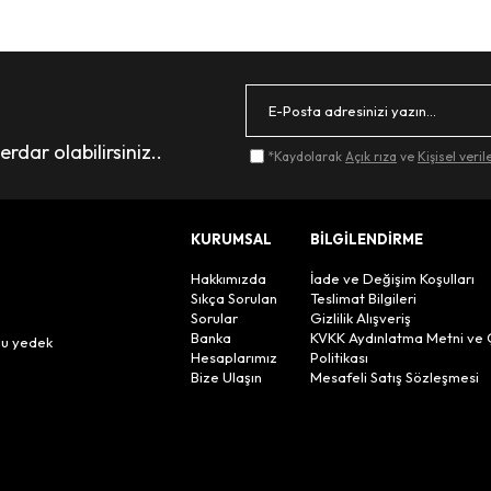
dar olabilirsiniz..
*Kaydolarak
Açık rıza
ve
Kişisel veri
KURUMSAL
BİLGİLENDİRME
Hakkımızda
İade ve Değişim Koşulları
Sıkça Sorulan
Teslimat Bilgileri
Sorular
Gizlilik Alışveriş
n
Banka
KVKK Aydınlatma Metni ve 
lu yedek
Hesaplarımız
Politikası
Bize Ulaşın
Mesafeli Satış Sözleşmesi