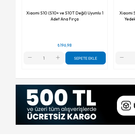
Xiaomi S10 (S10+ ve S10T Değil) Uyumlu 1
Xiaomi S
Adet Ana Fırça
Yedek
₺196,98
SEPETE EKLE