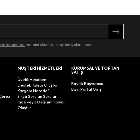
lerin korunması
metnini okumuş, onaylamış olursunuz.
MÜŞTERİ HİZMETLERİ
KURUMSAL VE TOPTAN
SATIŞ
Üyelik Hesabım
Bayilik Başvurusu
Destek Talebi Oluştur
Bayi Portal Girişi
Kargom Nerede?
Çerez
Sıkça Sorulan Sorular
İade veya Değişim Talebi
Oluştur