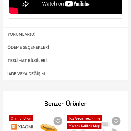
YORUMLAR
(0)
ÖDEME SEÇENEKLERI
TESLIMAT BILGILERI
İADE VEYA DEĞIŞIM
Benzer Ürünler
Orijinal Ürün
Toz Geçirmez Filtre
Yüksek Kaliteli Mop