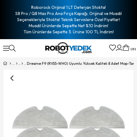
Roborock Orijinal 1 LT Deterjan Stokta!
S8 Pro / Q8 Max Pro Ana Fırça Kapağı, Orijinal ve Muadil
Seçenekleriyle Stokta! Teknik Servislere Özel Fiyatlar!
Muadil Ürünlerde Sepette Net %10 İndirim!
Tüm Ürünlerde Sepette 3. Ürüne 100 TL İndirim!
0