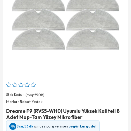
Stok Kodu
(mopf908)
Marka
:
Robot Yedek
Dreame F9 (RVS5-WH0) Uyumlu Yüksek Kaliteli 8
Adet Mop-Tam Yüzey Mikrofiber
8 sa, 53 dk
içinde sipariş verirsen
bugün kargoda!