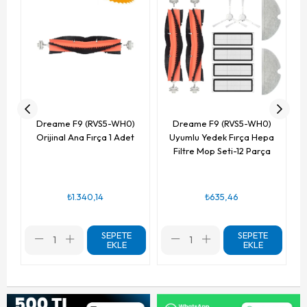
Dreame F9 (RVS5-WH0)
Dreame F9 (RVS5-WH0)
Orijinal Ana Fırça 1 Adet
Uyumlu Yedek Fırça Hepa
Filtre Mop Seti-12 Parça
₺1.340,14
₺635,46
SEPETE
SEPETE
EKLE
EKLE