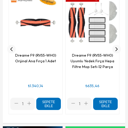
Dreame F9 (RVS5-WH0)
Dreame F9 (RVS5-WH0)
Orijinal Ana Fırça 1 Adet
Uyumlu Yedek Fırça Hepa
Filtre Mop Seti-12 Parça
₺1.340,14
₺635,46
SEPETE
SEPETE
EKLE
EKLE