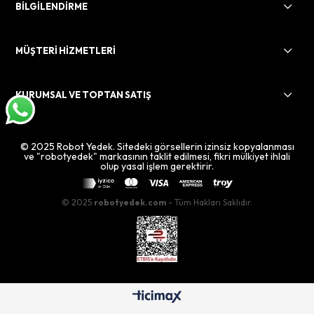
BİLGİLENDİRME
MÜŞTERİ HİZMETLERİ
KURUMSAL VE TOPTAN SATIŞ
© 2025 Robot Yedek. Sitedeki görsellerin izinsiz kopyalanması
ve "robotyedek" markasının taklit edilmesi, fikri mülkiyet ihlali
olup yasal işlem gerektirir.
© 2025
robotyedek.com
- Tüm Hakları Saklıdır.