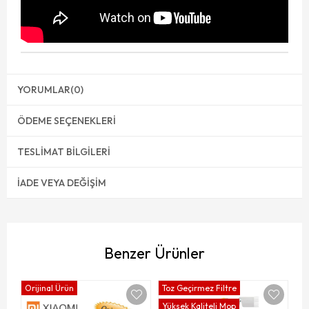
YORUMLAR
(0)
ÖDEME SEÇENEKLERI
TESLIMAT BILGILERI
İADE VEYA DEĞIŞIM
Benzer Ürünler
Orijinal Ürün
Toz Geçirmez Filtre
Yüksek Kaliteli Mop