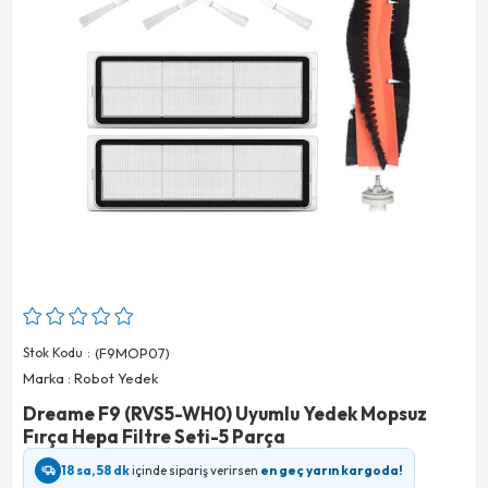
Stok Kodu
(F9MOP07)
Marka
:
Robot Yedek
Dreame F9 (RVS5-WH0) Uyumlu Yedek Mopsuz
Fırça Hepa Filtre Seti-5 Parça
18 sa, 58 dk
içinde sipariş verirsen
en geç yarın kargoda!