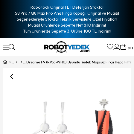
Roborock Orijinal 1 LT Deterjan Stokta!
S8 Pro / Q8 Max Pro Ana Fırça Kapağı, Orijinal ve Muadil
Seçenekleriyle Stokta! Teknik Servislere Özel Fiyatlar!
Muadil Ürünlerde Sepette Net %10 İndirim!
Tüm Ürünlerde Sepette 3. Ürüne 100 TL İndirim!
0