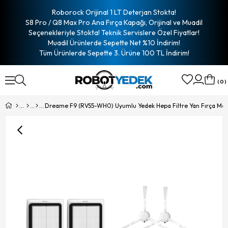
Roborock Orijinal 1 LT Deterjan Stokta!
S8 Pro / Q8 Max Pro Ana Fırça Kapağı, Orijinal ve Muadil
Seçenekleriyle Stokta! Teknik Servislere Özel Fiyatlar!
Muadil Ürünlerde Sepette Net %10 İndirim!
Tüm Ürünlerde Sepette 3. Ürüne 100 TL İndirim!
0
Dreame F9 (RVS5-WH0) Uyumlu Yedek Hepa Filtre Yan Fırça Mo