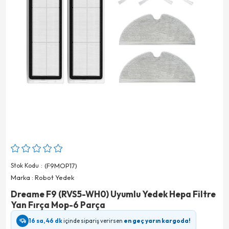
Stok Kodu
(F9MOP17)
Marka
:
Robot Yedek
Dreame F9 (RVS5-WH0) Uyumlu Yedek Hepa Filtre
Yan Fırça Mop-6 Parça
16 sa, 46 dk
içinde sipariş verirsen
en geç yarın kargoda!