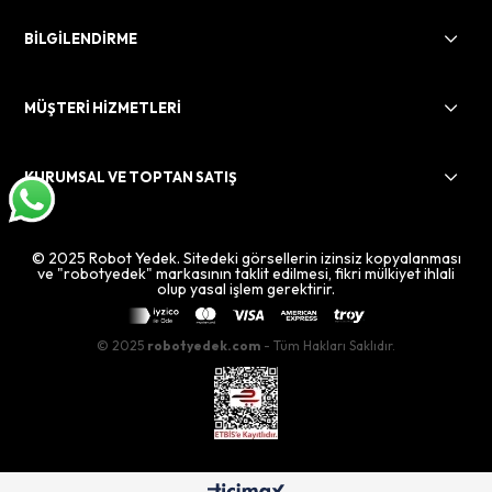
BİLGİLENDİRME
MÜŞTERİ HİZMETLERİ
KURUMSAL VE TOPTAN SATIŞ
© 2025 Robot Yedek. Sitedeki görsellerin izinsiz kopyalanması
ve "robotyedek" markasının taklit edilmesi, fikri mülkiyet ihlali
olup yasal işlem gerektirir.
© 2025
robotyedek.com
- Tüm Hakları Saklıdır.