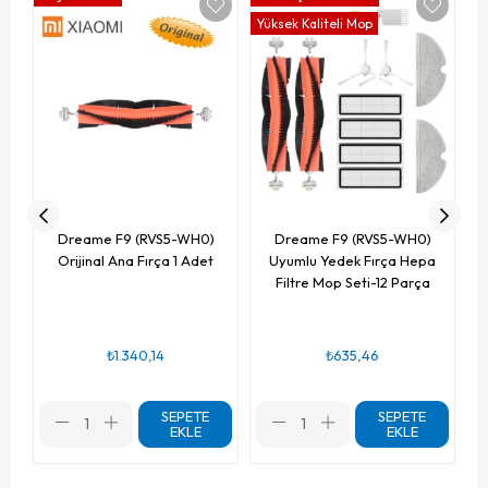
Yüksek Kaliteli Mop
Dreame F9 (RVS5-WH0)
Dreame F9 (RVS5-WH0)
Orijinal Ana Fırça 1 Adet
Uyumlu Yedek Fırça Hepa
Filtre Mop Seti-12 Parça
₺1.340,14
₺635,46
SEPETE
SEPETE
EKLE
EKLE