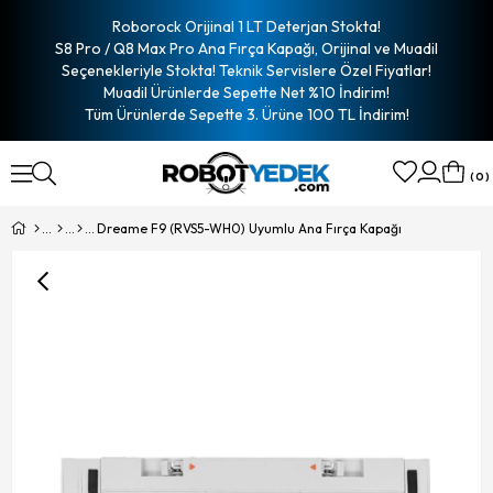
Roborock Orijinal 1 LT Deterjan Stokta!
S8 Pro / Q8 Max Pro Ana Fırça Kapağı, Orijinal ve Muadil
Seçenekleriyle Stokta! Teknik Servislere Özel Fiyatlar!
Muadil Ürünlerde Sepette Net %10 İndirim!
Tüm Ürünlerde Sepette 3. Ürüne 100 TL İndirim!
0
Dreame F9 (RVS5-WH0) Uyumlu Ana Fırça Kapağı