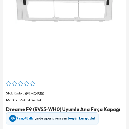
Stok Kodu
(F9MOP35)
Marka
:
Robot Yedek
Dreame F9 (RVS5-WH0) Uyumlu Ana Fırça Kapağı
7 sa, 45 dk
içinde sipariş verirsen
bugün kargoda!