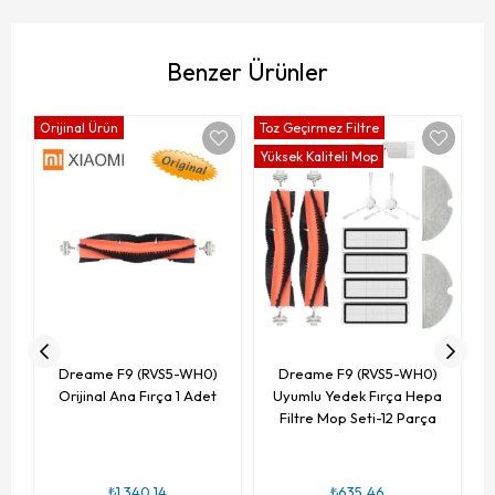
Benzer Ürünler
Orijinal Ürün
Toz Geçirmez Filtre
Yüksek Kaliteli Mop
Dreame F9 (RVS5-WH0)
Dreame F9 (RVS5-WH0)
Orijinal Ana Fırça 1 Adet
Uyumlu Yedek Fırça Hepa
Filtre Mop Seti-12 Parça
₺1.340,14
₺635,46