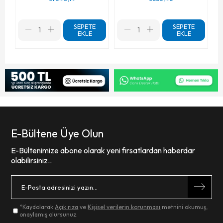
SEPETE
SEPETE
EKLE
EKLE
E-Bültene Üye Olun
E-Bültenimize abone olarak yeni fırsatlardan haberdar
olabilirsiniz..
*Kaydolarak
Açık rıza
ve
Kişisel verilerin korunması
metnini okumuş,
onaylamış olursunuz.