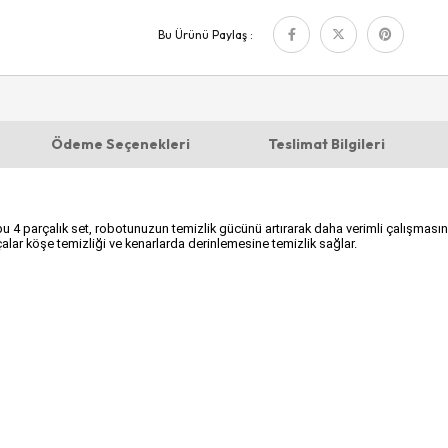
Bu Ürünü Paylaş :
Ödeme Seçenekleri
Teslimat Bilgileri
parçalık set, robotunuzun temizlik gücünü artırarak daha verimli çalışmasını sağ
 fırçalar köşe temizliği ve kenarlarda derinlemesine temizlik sağlar.