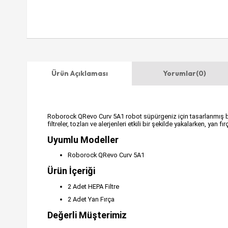
Ürün Açıklaması
Yorumlar
(0)
Roborock QRevo Curv 5A1 robot süpürgeniz için tasarlanmış bu 4 
filtreler, tozları ve alerjenleri etkili bir şekilde yakalarken, yan
Uyumlu Modeller
Roborock QRevo Curv 5A1
Ürün İçeriği
2 Adet HEPA Filtre
2 Adet Yan Fırça
Değerli Müşterimiz