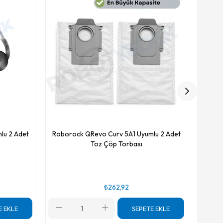
lu 2 Adet
Roborock QRevo Curv 5A1 Uyumlu 2 Adet
Toz Çöp Torbası
₺262,92
E EKLE
SEPETE EKLE