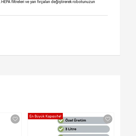
PA filtreleri ve yan fırçaları değiştirerek robotunuzun
En Büyük Kapasite!
Toz Geçi
Robor