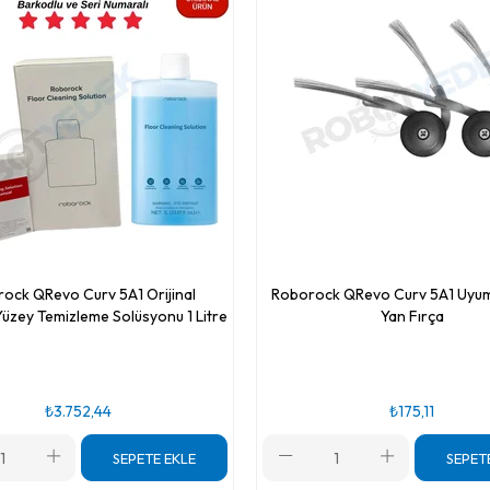
ock QRevo Curv 5A1 Orijinal
Roborock QRevo Curv 5A1 Uyum
üzey Temizleme Solüsyonu 1 Litre
Yan Fırça
₺3.752,44
₺175,11
SEPETE EKLE
SEPET