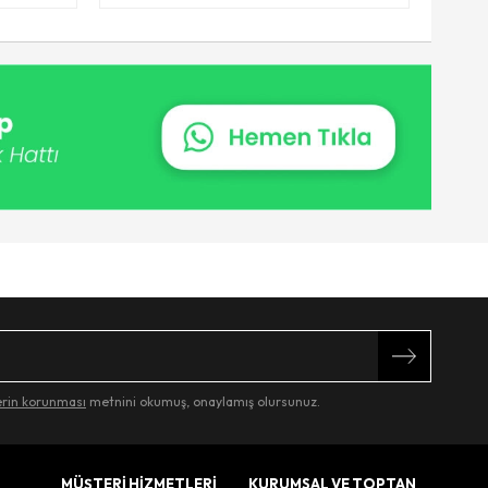
lerin korunması
metnini okumuş, onaylamış olursunuz.
MÜŞTERİ HİZMETLERİ
KURUMSAL VE TOPTAN