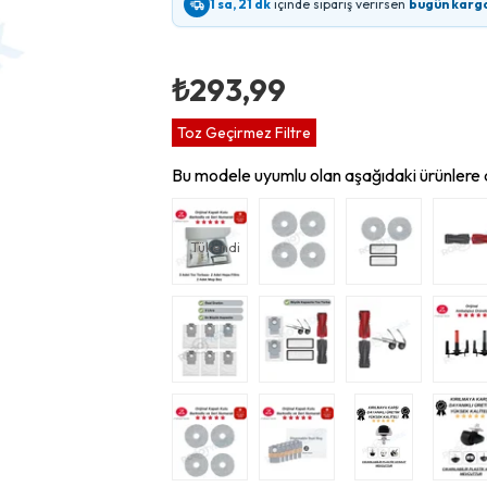
1 sa, 21 dk
içinde sipariş verirsen
bugün karg
₺293,99
Toz Geçirmez Filtre
Bu modele uyumlu olan aşağıdaki ürünlere d
Tükendi