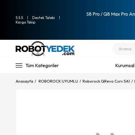
S8 Pro / Q8 Max Pro Ana
S.S.S
Destek Talebi
Kargo Takip
Tüm Kategoriler
Kurumsal
Anasayfa
ROBOROCK UYUMLU
Roborock QRevo Curv 5A1