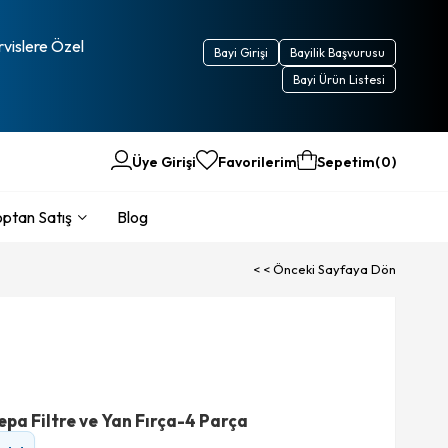
rvislere Özel
Bayi Girişi
Bayilik Başvurusu
Bayi Ürün Listesi
Üye Girişi
Favorilerim
Sepetim
0
ptan Satış
Blog
< < Önceki Sayfaya Dön
pa Filtre ve Yan Fırça-4 Parça