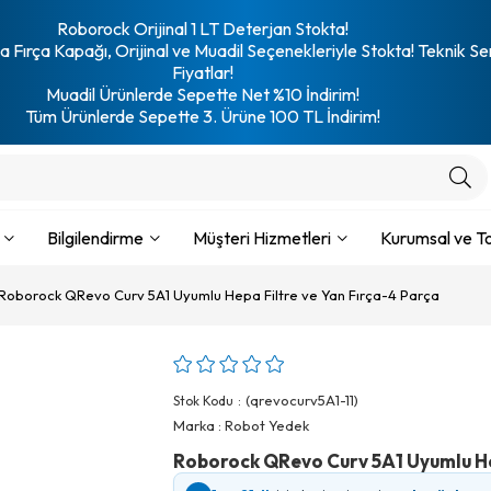
Roborock Orijinal 1 LT Deterjan Stokta!
 Fırça Kapağı, Orijinal ve Muadil Seçenekleriyle Stokta! Teknik Se
Fiyatlar!
Muadil Ürünlerde Sepette Net %10 İndirim!
Tüm Ürünlerde Sepette 3. Ürüne 100 TL İndirim!
Bilgilendirme
Müşteri Hizmetleri
Kurumsal ve To
Roborock QRevo Curv 5A1 Uyumlu Hepa Filtre ve Yan Fırça-4 Parça
(qrevocurv5A1-11)
Stok Kodu
Marka
:
Robot Yedek
Roborock QRevo Curv 5A1 Uyumlu He