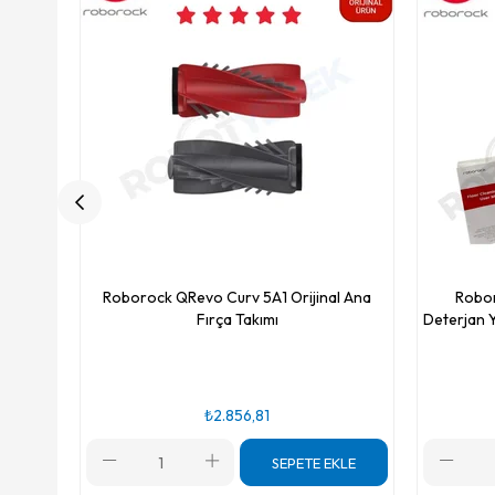
Roborock QRevo Curv 5A1 Orijinal Ana
Robor
Fırça Takımı
Deterjan Y
₺2.856,81
SEPETE EKLE