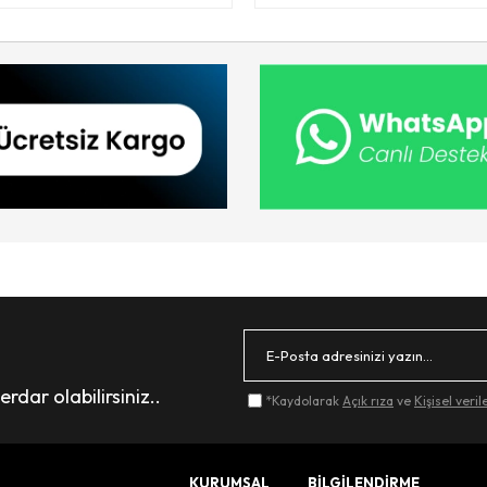
dar olabilirsiniz..
*Kaydolarak
Açık rıza
ve
Kişisel veri
KURUMSAL
BİLGİLENDİRME