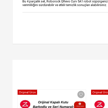
Bu 4 parçalık set, Roborock QRevo Curv 5A1 robot süpürgenizin 
verimliliğini sürdürebilir ve etkili temizlik sonuçları alabilirsiniz.
Orijinal Ürün
Orijinal Ür