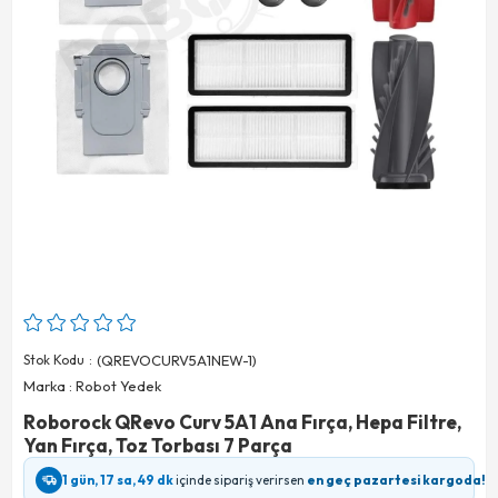
Stok Kodu
(QREVOCURV5A1NEW-1)
Marka
:
Robot Yedek
Roborock QRevo Curv 5A1 Ana Fırça, Hepa Filtre,
Yan Fırça, Toz Torbası 7 Parça
1 gün, 17 sa, 49 dk
içinde sipariş verirsen
en geç pazartesi kargoda!