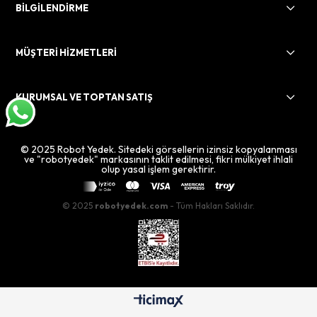
BİLGİLENDİRME
MÜŞTERİ HİZMETLERİ
KURUMSAL VE TOPTAN SATIŞ
© 2025 Robot Yedek. Sitedeki görsellerin izinsiz kopyalanması
ve "robotyedek" markasının taklit edilmesi, fikri mülkiyet ihlali
olup yasal işlem gerektirir.
© 2025
robotyedek.com
- Tüm Hakları Saklıdır.