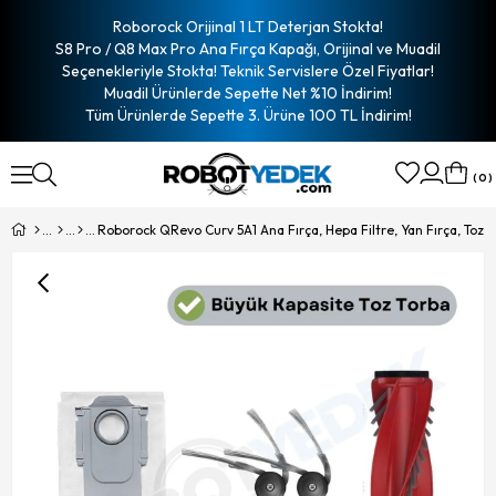
Roborock Orijinal 1 LT Deterjan Stokta!
S8 Pro / Q8 Max Pro Ana Fırça Kapağı, Orijinal ve Muadil
Seçenekleriyle Stokta! Teknik Servislere Özel Fiyatlar!
Muadil Ürünlerde Sepette Net %10 İndirim!
Tüm Ürünlerde Sepette 3. Ürüne 100 TL İndirim!
0