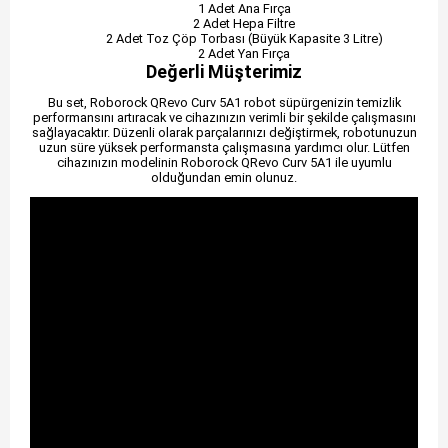
1 Adet Ana Fırça
2 Adet Hepa Filtre
2 Adet Toz Çöp Torbası (Büyük Kapasite 3 Litre)
2 Adet Yan Fırça
Değerli Müşterimiz
Bu set, Roborock QRevo Curv 5A1 robot süpürgenizin temizlik
performansını artıracak ve cihazınızın verimli bir şekilde çalışmasını
sağlayacaktır. Düzenli olarak parçalarınızı değiştirmek, robotunuzun
uzun süre yüksek performansta çalışmasına yardımcı olur. Lütfen
cihazınızın modelinin Roborock QRevo Curv 5A1 ile uyumlu
olduğundan emin olunuz.