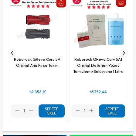
Roborock QRevo Curv 5A1
Roborock QRevo Curv 5A1
Orijinal Ana Fırça Takımı
Orijinal Deterjan Yüzey
Temizleme Solüsyonu 1 Litre
₺2.856,81
₺3.752,44
SEPETE
SEPETE
EKLE
EKLE