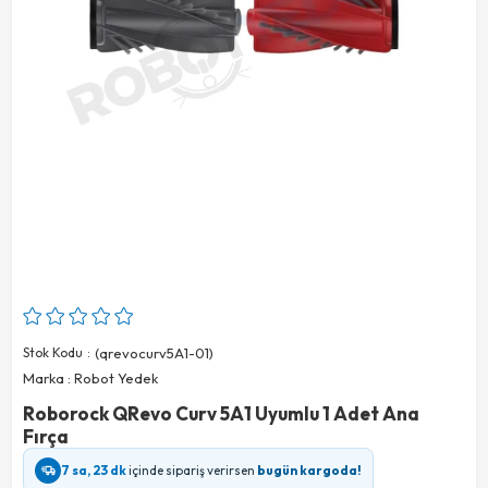
Stok Kodu
(qrevocurv5A1-01)
Marka
:
Robot Yedek
Roborock QRevo Curv 5A1 Uyumlu 1 Adet Ana
Fırça
7 sa, 23 dk
içinde sipariş verirsen
bugün kargoda!