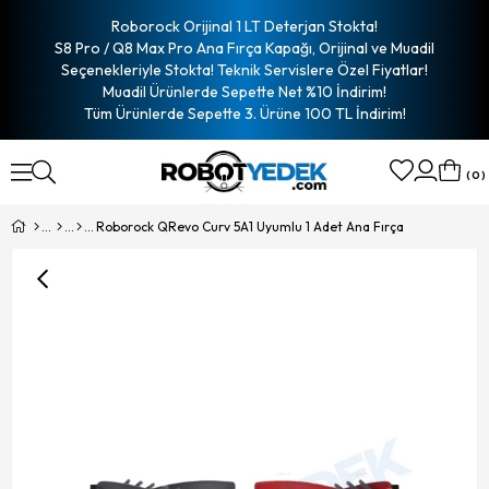
Roborock Orijinal 1 LT Deterjan Stokta!
S8 Pro / Q8 Max Pro Ana Fırça Kapağı, Orijinal ve Muadil
Seçenekleriyle Stokta! Teknik Servislere Özel Fiyatlar!
Muadil Ürünlerde Sepette Net %10 İndirim!
Tüm Ürünlerde Sepette 3. Ürüne 100 TL İndirim!
0
Roborock QRevo Curv 5A1 Uyumlu 1 Adet Ana Fırça