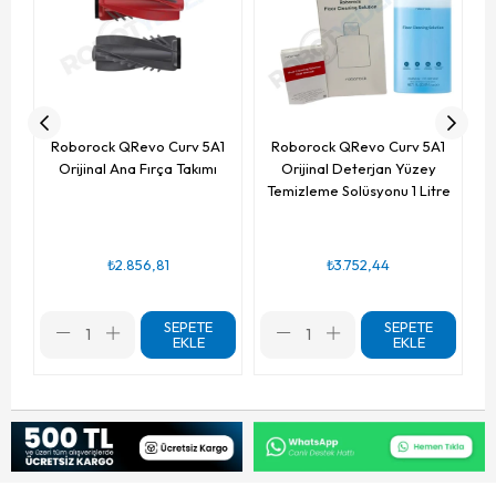
Roborock QRevo Curv 5A1
Roborock QRevo Curv 5A1
Orijinal Ana Fırça Takımı
Orijinal Deterjan Yüzey
Temizleme Solüsyonu 1 Litre
₺2.856,81
₺3.752,44
SEPETE
SEPETE
EKLE
EKLE