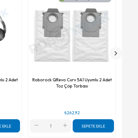
lu 2 Adet
Roborock QRevo Curv 5A1 Uyumlu 2 Adet
Toz Çöp Torbası
₺262,92
E EKLE
SEPETE EKLE