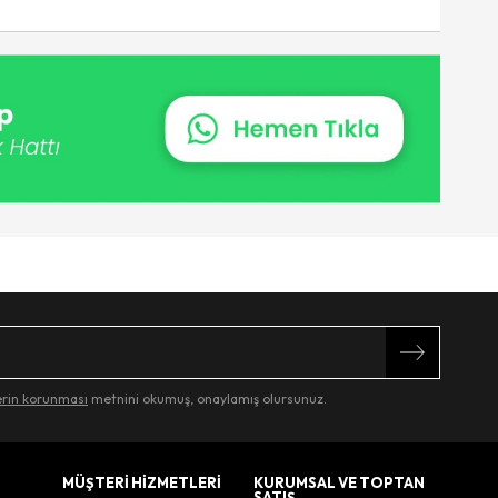
lerin korunması
metnini okumuş, onaylamış olursunuz.
MÜŞTERİ HİZMETLERİ
KURUMSAL VE TOPTAN
SATIŞ