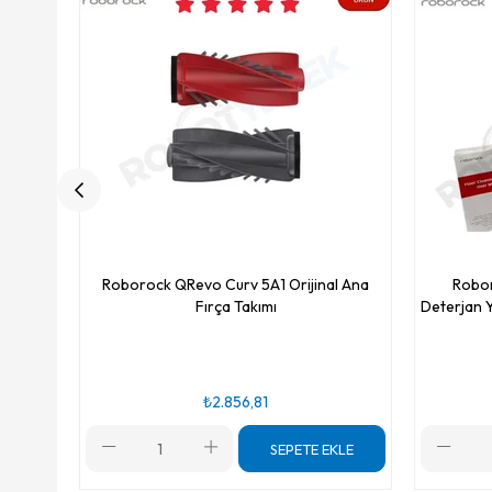
Roborock QRevo Curv 5A1 Orijinal Ana
Robor
Fırça Takımı
Deterjan Y
₺2.856,81
SEPETE EKLE