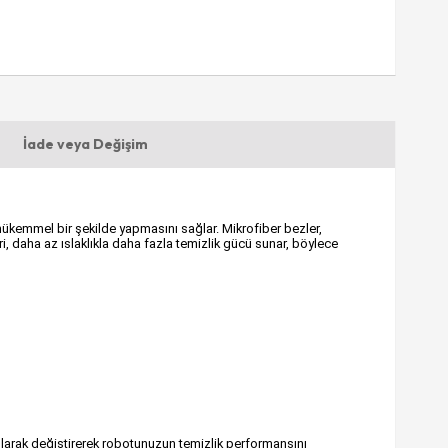
İade veya Değişim
kemmel bir şekilde yapmasını sağlar. Mikrofiber bezler,
eri, daha az ıslaklıkla daha fazla temizlik gücü sunar, böylece
olarak değiştirerek robotunuzun temizlik performansını