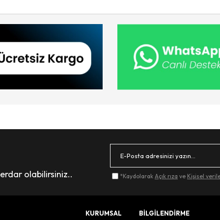
dar olabilirsiniz..
*Kaydolarak
Açık rıza
ve
Kişisel veri
KURUMSAL
BİLGİLENDİRME