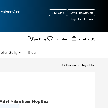
rvislere Özel
Bayi Girişi
Bayilik Başvurusu
Bayi Ürün Listesi
Üye Girişi
Favorilerim
Sepetim
0
ptan Satış
Blog
< < Önceki Sayfaya Dön
Adet Mikrofiber Mop Bez