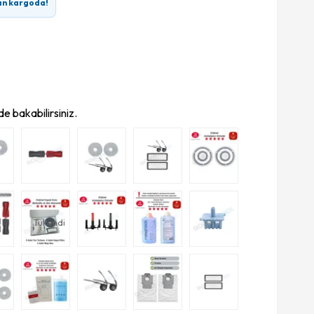
ın kargoda!
e bakabilirsiniz.
Tükendi