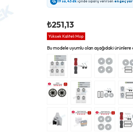
19 sa, 43 dk
içinde sipariş verirsen
en geç yar
₺251,13
Yüksek Kaliteli Mop
Bu modele uyumlu olan aşağıdaki ürünlere d