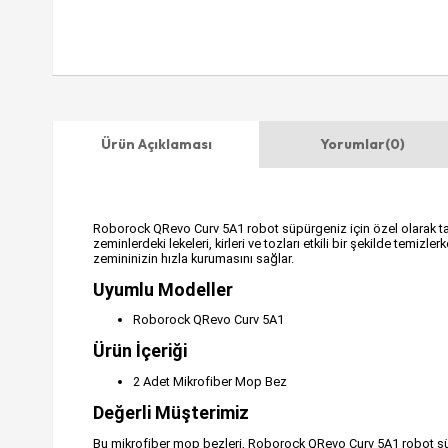
Ürün Açıklaması
Yorumlar
(0)
Roborock QRevo Curv 5A1 robot süpürgeniz için özel olarak ta
zeminlerdeki lekeleri, kirleri ve tozları etkili bir şekilde temi
zemininizin hızla kurumasını sağlar.
Uyumlu Modeller
Roborock QRevo Curv 5A1
Ürün İçeriği
2 Adet Mikrofiber Mop Bez
Değerli Müşterimiz
Bu mikrofiber mop bezleri, Roborock QRevo Curv 5A1 robot süpü