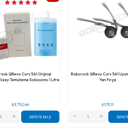
ock QRevo Curv 5A1 Orijinal
Roborock QRevo Curv 5A1 Uyum
üzey Temizleme Solüsyonu 1 Litre
Yan Fırça
₺3.752,44
₺175,11
SEPETE EKLE
SEPET