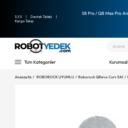
S8 Pro / Q8 Max Pro Ana
S.S.S
Destek Talebi
Kargo Takip
Tüm Kategoriler
Kurumsal
Anasayfa
ROBOROCK UYUMLU
Roborock QRevo Curv 5A1