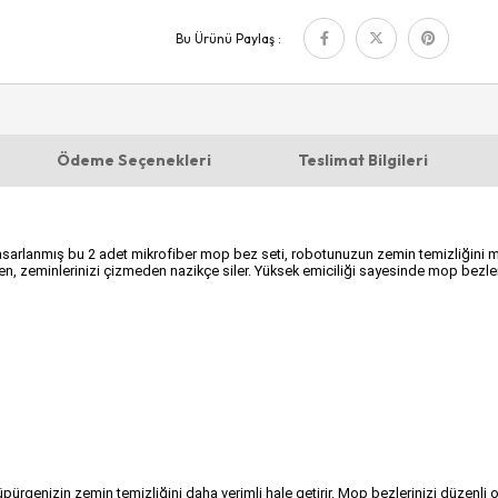
Bu Ürünü Paylaş :
Ödeme Seçenekleri
Teslimat Bilgileri
sarlanmış bu 2 adet mikrofiber mop bez seti, robotunuzun zemin temizliğini mü
zlerken, zeminlerinizi çizmeden nazikçe siler. Yüksek emiciliği sayesinde mop bezl
rgenizin zemin temizliğini daha verimli hale getirir. Mop bezlerinizi düzenli 