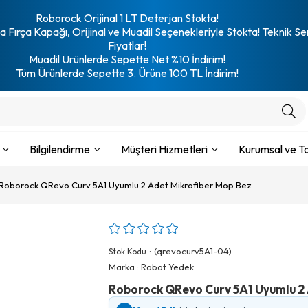
Roborock Orijinal 1 LT Deterjan Stokta!
 Fırça Kapağı, Orijinal ve Muadil Seçenekleriyle Stokta! Teknik Se
Fiyatlar!
Muadil Ürünlerde Sepette Net %10 İndirim!
Tüm Ürünlerde Sepette 3. Ürüne 100 TL İndirim!
Bilgilendirme
Müşteri Hizmetleri
Kurumsal ve To
Roborock QRevo Curv 5A1 Uyumlu 2 Adet Mikrofiber Mop Bez
(qrevocurv5A1-04)
Stok Kodu
Marka
:
Robot Yedek
Roborock QRevo Curv 5A1 Uyumlu 2 