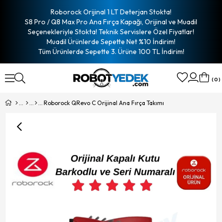
Roborock Orijinal 1 LT Deterjan Stokta!
S8 Pro / Q8 Max Pro Ana Fırça Kapağı, Orijinal ve Muadil
Seçenekleriyle Stokta! Teknik Servislere Özel Fiyatlar!
Muadil Ürünlerde Sepette Net %10 İndirim!
Tüm Ürünlerde Sepette 3. Ürüne 100 TL İndirim!
0
Roborock QRevo C Orijinal Ana Fırça Takımı