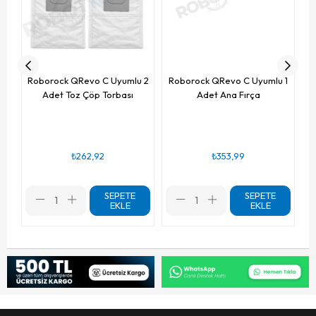
Roborock QRevo C Uyumlu 2
Roborock QRevo C Uyumlu 1
Adet Toz Çöp Torbası
Adet Ana Fırça
₺262,92
₺353,99
SEPETE
SEPETE
EKLE
EKLE