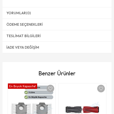
YORUMLAR
(0)
ÖDEME SEÇENEKLERI
TESLIMAT BILGILERI
İADE VEYA DEĞIŞIM
Benzer Ürünler
En Büyük Kapasite!
R