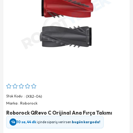
Stok Kodu
(X82-04)
Marka
:
Roborock
Roborock QRevo C Orijinal Ana Fırça Takımı
10 sa, 44 dk
içinde sipariş verirsen
bugün kargoda!