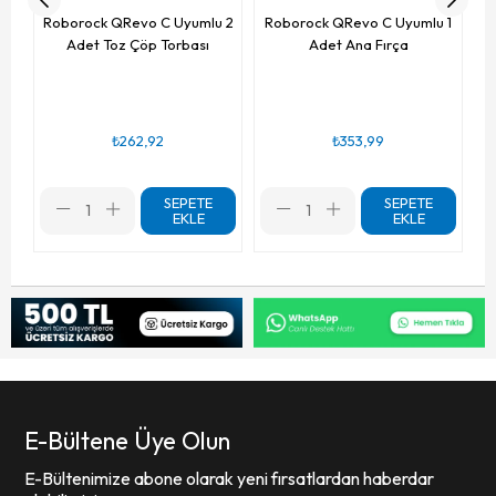
Roborock QRevo C Uyumlu 2
Roborock QRevo C Uyumlu 1
Adet Toz Çöp Torbası
Adet Ana Fırça
₺262,92
₺353,99
SEPETE
SEPETE
EKLE
EKLE
E-Bültene Üye Olun
E-Bültenimize abone olarak yeni fırsatlardan haberdar