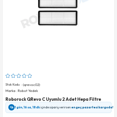
Stok Kodu
(qrevoc02)
Marka
:
Robot Yedek
Roborock QRevo C Uyumlu 2 Adet Hepa Filtre
1 gün, 16 sa, 18 dk
içinde sipariş verirsen
en geç pazartesi kargoda!