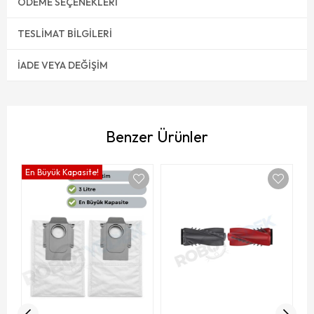
ÖDEME SEÇENEKLERI
TESLIMAT BILGILERI
İADE VEYA DEĞIŞIM
Benzer Ürünler
En Büyük Kapasite!
R