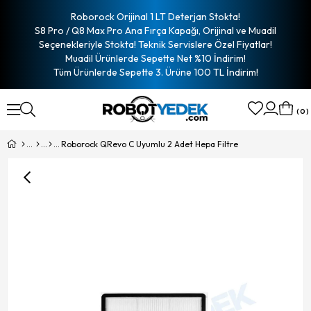
Roborock Orijinal 1 LT Deterjan Stokta!
S8 Pro / Q8 Max Pro Ana Fırça Kapağı, Orijinal ve Muadil
Seçenekleriyle Stokta! Teknik Servislere Özel Fiyatlar!
Muadil Ürünlerde Sepette Net %10 İndirim!
Tüm Ürünlerde Sepette 3. Ürüne 100 TL İndirim!
0
Roborock QRevo C Uyumlu 2 Adet Hepa Filtre