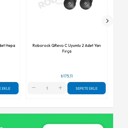
det Hepa
Roborock QRevo C Uyumlu 2 Adet Yan
Fırça
₺175,11
E EKLE
SEPETE EKLE