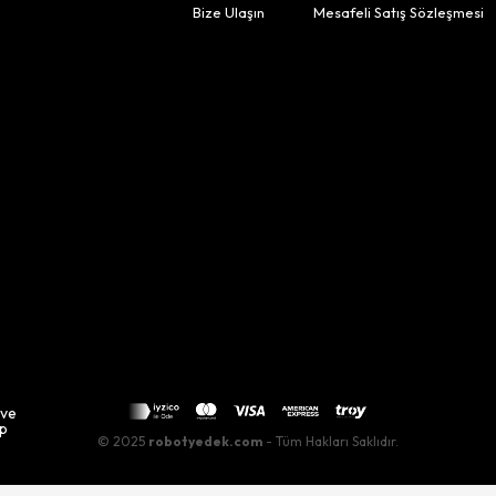
Bize Ulaşın
Mesafeli Satış Sözleşmesi
 ve
up
© 2025
robotyedek.com
- Tüm Hakları Saklıdır.