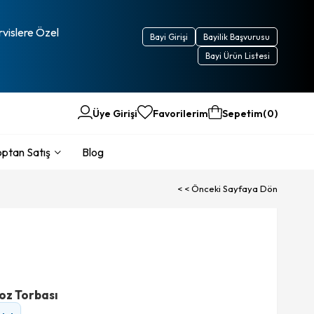
rvislere Özel
Bayi Girişi
Bayilik Başvurusu
Bayi Ürün Listesi
Üye Girişi
Favorilerim
Sepetim
0
ptan Satış
Blog
< < Önceki Sayfaya Dön
oz Torbası