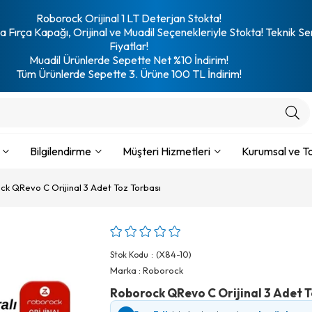
Roborock Orijinal 1 LT Deterjan Stokta!
 Fırça Kapağı, Orijinal ve Muadil Seçenekleriyle Stokta! Teknik Se
Fiyatlar!
Muadil Ürünlerde Sepette Net %10 İndirim!
Tüm Ürünlerde Sepette 3. Ürüne 100 TL İndirim!
Bilgilendirme
Müşteri Hizmetleri
Kurumsal ve To
k QRevo C Orijinal 3 Adet Toz Torbası
(X84-10)
Stok Kodu
Marka
:
Roborock
Roborock QRevo C Orijinal 3 Adet T