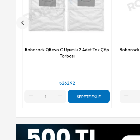
Roborock QRevo C Uyumlu 2 Adet Toz Çöp
Roborock 
Torbası
₺262,92
SEPETE EKLE