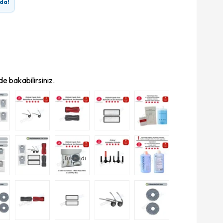
da!
e bakabilirsiniz.
Tükendi