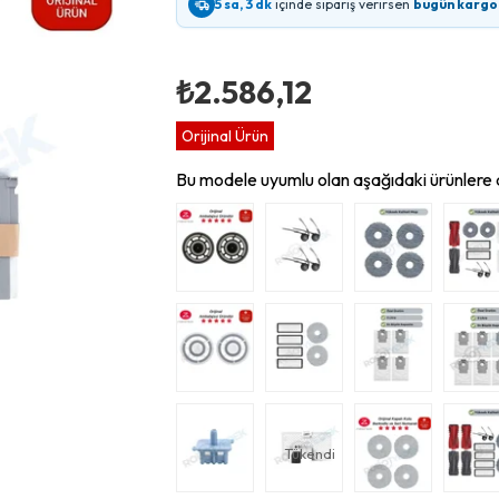
5 sa, 3 dk
içinde sipariş verirsen
bugün kargo
₺2.586,12
Orijinal Ürün
Bu modele uyumlu olan aşağıdaki ürünlere d
Tükendi