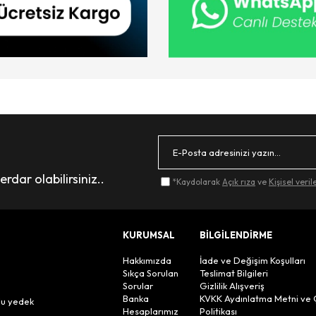
dar olabilirsiniz..
*Kaydolarak
Açık rıza
ve
Kişisel veri
KURUMSAL
BİLGİLENDİRME
Hakkımızda
İade ve Değişim Koşulları
Sıkça Sorulan
Teslimat Bilgileri
Sorular
Gizlilik Alışveriş
n
Banka
KVKK Aydınlatma Metni ve 
lu yedek
Hesaplarımız
Politikası