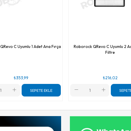
QRevo C Uyumlu 1 Adet Ana Fırça
Roborock QRevo C Uyumlu 2 A
Filtre
₺353,99
₺216,02
SEPETE EKLE
SEPET